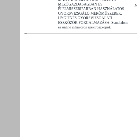
MEZŐGAZDASÁGBAN ÉS
M
ÉLELMISZERIPARBAN HASZNÁLATOS
GYORSVIZSGÁLÓ MÉRŐMŰSZEREK,
HYGIÉNÉS GYORSVIZSGÁLATI
ESZKÖZÖK FORGALMAZÁSA. Stand alone
és online infravörös spektroszkópok.