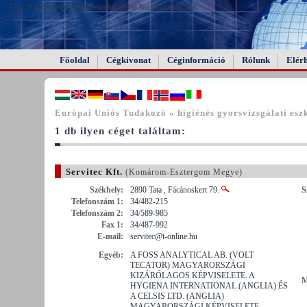
FAIL (the browser should render some flash content, not
this).
Főoldal
Cégkivonat
Céginformáció
Rólunk
Elér
Európai Uniós Tudakozó « higiénés gyorsvizsgálati esz
1 db ilyen céget találtam:
Servitec Kft.
(Komárom-Esztergom Megye)
Székhely:
2890 Tata , Fácánoskert 79.
S
Telefonszám 1:
34/482-215
Telefonszám 2:
34/589-985
Fax 1:
34/487-992
E-mail:
servitec@t-online.hu
Egyéb:
A FOSS ANALYTICAL AB. (VOLT
TECATOR) MAGYARORSZÁGI
KIZÁRÓLAGOS KÉPVISELETE. A
M
HYGIENA INTERNATIONAL (ANGLIA) ÉS
A CELSIS LTD. (ANGLIA)
MAGYARORSZÁGI KÉPVISELETE.