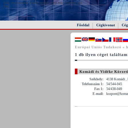
FAIL (the browser should render some flash content, not
this).
Főoldal
Cégkivonat
Cég
Európai Uniós Tudakozó « hi
1 db ilyen céget találtam
Komádi és Vidéke Körzet
Székhely:
4138 Komádi , 
Telefonszám 1:
54/544-045
Fax 1:
54/438-049
E-mail:
kozpont@komad