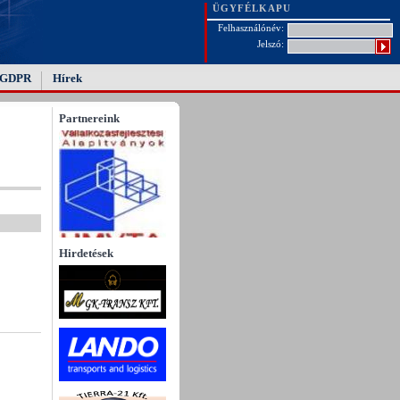
ÜGYFÉLKAPU
Felhasználónév:
Jelszó:
GDPR
Hírek
Partnereink
Hirdetések