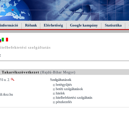
információ
Rólunk
Elérhetőség
Google kampány
Statisztika
telbefektetési szolgáltatás
:
i Takarékszövetkezet
(Hajdú-Bihar Megye)
Fő u. 2.
Szolgáltatások
betétgyűjtés
betéti szolgáltatások
hitelek
i.tksz.hu
hitelbefektetési szolgáltatás
pénzkezelés