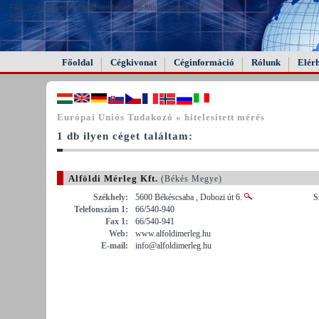
FAIL (the browser should render some flash content, not
this).
Főoldal
Cégkivonat
Céginformáció
Rólunk
Elér
Európai Uniós Tudakozó « hitelesített mérés
1 db ilyen céget találtam:
Alföldi Mérleg Kft.
(Békés Megye)
Székhely:
5600 Békéscsaba , Dobozi út 6.
S
Telefonszám 1:
66/540-940
Fax 1:
66/540-941
Web:
www.alfoldimerleg.hu
E-mail:
info@alfoldimerleg.hu