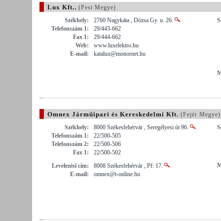
Lux Kft..
(Pest Megye)
Székhely:
2760 Nagykáta , Dózsa Gy. u. 26.
S
Telefonszám 1:
29/443-662
Fax 1:
29/444-662
Web:
www.luxelektro.hu
E-mail:
katalux@monornet.hu
M
Omnex Járműipari és Kereskedelmi Kft.
(Fejér Megye)
Székhely:
8000 Székesfehérvár , Seregélyesi út 96.
S
Telefonszám 1:
22/500-505
Telefonszám 2:
22/500-506
Fax 1:
22/500-502
M
Levelezési cím:
8008 Székesfehérvár , Pf: 17.
E-mail:
omnex@t-online.hu