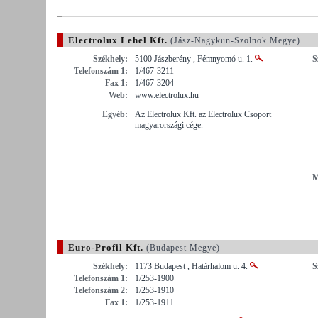
Electrolux Lehel Kft.
(Jász-Nagykun-Szolnok Megye)
Székhely:
5100 Jászberény , Fémnyomó u. 1.
S
Telefonszám 1:
1/467-3211
Fax 1:
1/467-3204
Web:
www.electrolux.hu
Egyéb:
Az Electrolux Kft. az Electrolux Csoport
magyarországi cége.
M
Euro-Profil Kft.
(Budapest Megye)
Székhely:
1173 Budapest , Határhalom u. 4.
S
Telefonszám 1:
1/253-1900
Telefonszám 2:
1/253-1910
Fax 1:
1/253-1911