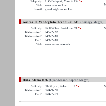
Telephely:
1145 Budapest , Vezér út 137.
M
Web:
www.europrofil.hu
E-mail:
gyandras@europrofil.hu
Gastro 11 Vendéglátó-Technikai Kft.
(Somogy Megye)
Székhely:
8600 Siófok , Asztalos u. 99.
S
Telefonszám 1:
84/522-092
Telefonszám 2:
84/322-989
Fax 1:
84/322-989
Web:
www.gastrocentrum.hu
Huto-Klíma Kft.
(Győr-Moson-Sopron Megye)
Székhely:
9023 Gyor , Richter J. u. 3.
S
Telefonszám 1:
96/429-990
Fax 2:
96/427-929