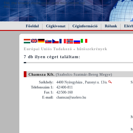
FAIL (the browser should render some flash content, not
this).
Főoldal
Cégkivonat
Céginformáció
Rólunk
Elér
Európai Uniós Tudakozó « hűtőszekrények
7 db ilyen céget találtam:
Chamsza Kft.
(Szabolcs-Szatmár-Bereg Megye)
Székhely:
4400 Nyíregyháza , Pazonyi u. 13/a.
S
Telefonszám 1:
42/400-811
Fax 1:
42/500-160
E-mail:
chamsza@axelero.hu
M
M