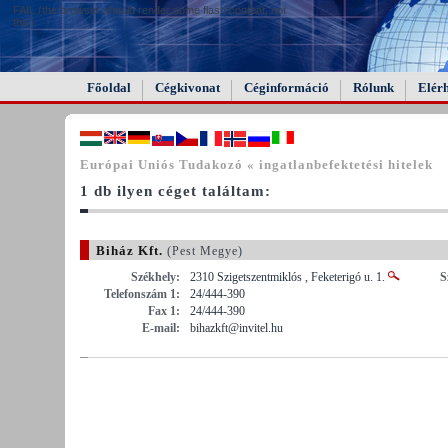
FAIL (the browser should render some flash content, not
this).
Főoldal
Cégkivonat
Céginformáció
Rólunk
Elér
Európai Uniós Tudakozó « ingatlanbefektetési hitelek
1 db ilyen céget találtam:
Biház Kft.
(Pest Megye)
Székhely:
2310 Szigetszentmiklós , Feketerigó u. 1.
S
Telefonszám 1:
24/444-390
Fax 1:
24/444-390
E-mail:
bihazkft@invitel.hu