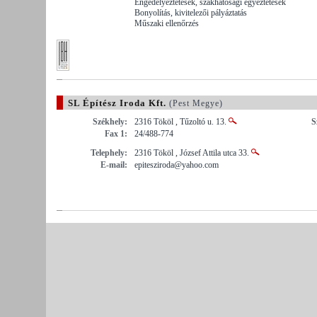
Engedélyeztetések, szakhatósági egyeztetések
Bonyolítás, kivitelezői pályáztatás
Műszaki ellenőrzés
SL Építész Iroda Kft.
(Pest Megye)
Székhely:
2316 Tököl , Tűzoltó u. 13.
S
Fax 1:
24/488-774
Telephely:
2316 Tököl , József Attila utca 33.
E-mail:
epitesziroda@yahoo.com