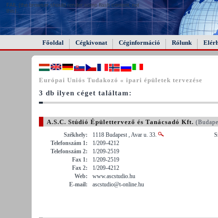
FAIL (the browser should render some flash content, not
this).
Főoldal
Cégkivonat
Céginformáció
Rólunk
Elér
Európai Uniós Tudakozó « ipari épületek tervezése
3 db ilyen céget találtam:
A.S.C. Stúdió Épülettervező és Tanácsadó Kft.
(Budape
Székhely:
1118 Budapest , Avar u. 33.
S
Telefonszám 1:
1/209-4212
Telefonszám 2:
1/209-2519
Fax 1:
1/209-2519
Fax 2:
1/209-4212
Web:
www.ascstudio.hu
E-mail:
ascstudio@t-online.hu