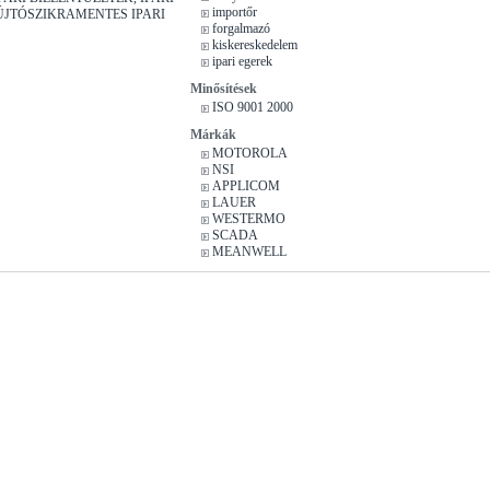
importőr
ÚJTÓSZIKRAMENTES IPARI
forgalmazó
kiskereskedelem
ipari egerek
Minősítések
ISO 9001 2000
Márkák
MOTOROLA
NSI
APPLICOM
LAUER
WESTERMO
SCADA
MEANWELL