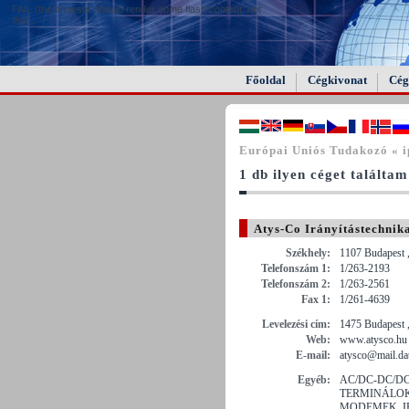
FAIL (the browser should render some flash content, not
this).
Főoldal
Cégkivonat
Cég
Európai Uniós Tudakozó « 
1 db ilyen céget találtam
Atys-Co Irányítástechnika
Székhely:
1107 Budapest ,
Telefonszám 1:
1/263-2193
Telefonszám 2:
1/263-2561
Fax 1:
1/261-4639
Levelezési cím:
1475 Budapest ,
Web:
www.atysco.hu
E-mail:
atysco@mail.da
Egyéb:
AC/DC-DC/DC
TERMINÁLOK
MODEMEK, IP