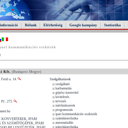
információ
Rólunk
Elérhetőség
Google kampány
Statisztika
ipari kommunikációs eszközök
:
i Kft.
(Budapest Megye)
 Fertő u. 14.
Szolgáltatások
szolgáltató
karbantartás
gépész üzemvitel
kivitelezés
tervezés
 Pf.: 275.
mérőműszerek
programozás
tanet.hu
ipari kommunikációs eszközök
számítástechnika
 KONVERTEREK, IPARI
automatizálás
 ÉS SZÁMÍTÓGÉPEK, IPARI
irányítástechnika
ARI BILLENTŰZETEK, IPARI