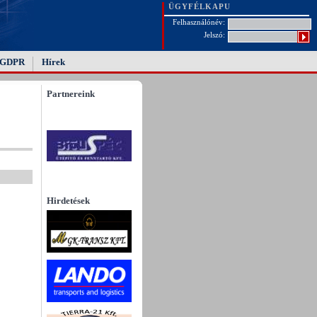
ÜGYFÉLKAPU
Felhasználónév:
Jelszó:
GDPR
Hírek
Partnereink
Hirdetések