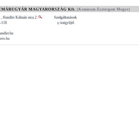
MÁRUGYÁR MAGYARORSZÁG Kft.
(Komárom-Esztergom Megye)
 , Handler Kálmán utca 2.
Szolgáltatások
1-118
iratgyűjtő
ndler.hu
ero.hu