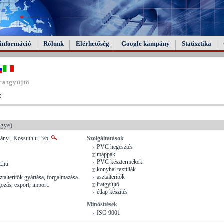
információ
Rólunk
Elérhetőség
Google kampány
Statisztika
ratgyűjtő
:
gye)
ny , Kossuth u. 3/b.
Szolgáltatások
PVC hegesztés
mappák
PVC késztermékek
t.hu
konyhai textíliák
asztalterítők
ztalterítők gyártása, forgalmazása.
iratgyűjtő
zás, export, import.
étlap készítés
Minősítések
ISO 9001