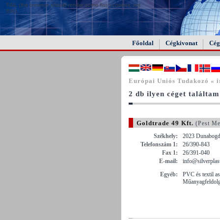
FAIL (the browser should render some flash content, not
this).
Főoldal
Cégkivonat
Cég
Európai Uniós Tudakozó « i
2 db ilyen céget találtam
Goldtrade 49 Kft.
(Pest Me
Székhely:
2023 Dunabogdá
Telefonszám 1:
26/390-843
Fax 1:
26/391-040
E-mail:
info@silverplas
Egyéb:
PVC és textil as
Műanyagfeldolgo