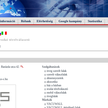
információ
Rólunk
Elérhetőség
Google kampány
Statisztika
odai térelválasztó
:
 Barázda utca 42.
Szolgáltatások
üveg szerelt falak
szerelt válaszfalak
álmennyezetek
ko-s.hu
akusztika
ház a házban
irodai térelválasztó
mobil válaszfalak
üvegfalak
Márkák
VACUWALL
VACUWALL átépíthető falak