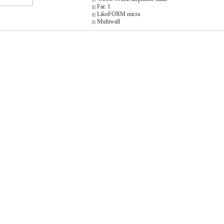
Far. 1
LikoFORM micra
Multiwall