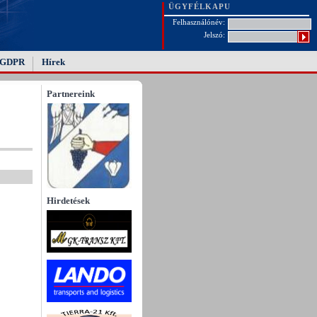
ÜGYFÉLKAPU
Felhasználónév:
Jelszó:
GDPR
Hírek
Partnereink
Hirdetések