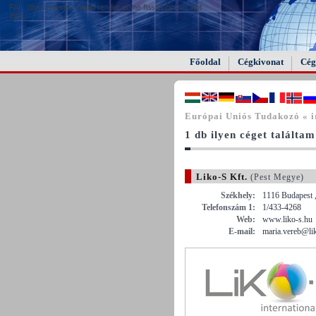
FAIL (the browser should render some flash content, not
this).
Főoldal
Cégkivonat
Cég
Európai Uniós Tudakozó « ir
1 db ilyen céget találtam
Liko-S Kft.
(Pest Megye)
Székhely:
1116 Budapest ,
Telefonszám 1:
1/433-4268
Web:
www.liko-s.hu
E-mail:
maria.vereb@li