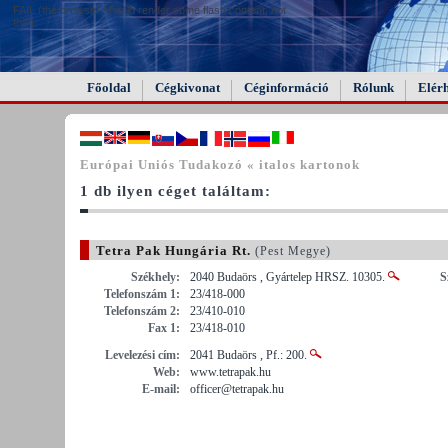
FAIL (the browser should render some flash content, not
this).
Főoldal
Cégkivonat
Céginformáció
Rólunk
Elér
Európai Uniós Tudakozó « italos kartonok
1 db ilyen céget találtam:
Tetra Pak Hungária Rt.
(Pest Megye)
Székhely:
2040 Budaörs , Gyártelep HRSZ. 10305.
S
Telefonszám 1:
23/418-000
Telefonszám 2:
23/410-010
Fax 1:
23/418-010
Levelezési cím:
2041 Budaörs , Pf.: 200.
Web:
www.tetrapak.hu
E-mail:
officer@tetrapak.hu