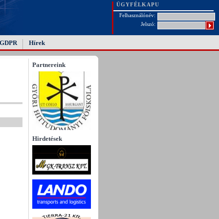
ÜGYFÉLKAPU
Felhasználónév:
Jelszó:
GDPR
Hírek
Partnereink
Hirdetések