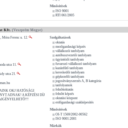
Minősítések
ISO 9001
RTI 061/2005
t Kft.
(Veszprém Megye)
, Móra Ferenc u. 12.
Szolgáltatások
oktatás
mezőgazdasági képzés
vállalkozói tanfolyam
autóbuszvezetői tanfolyam
ügyintézői tanfolyam
fuvarozó vállalkozó tanfolyam
noda utca 11.
kazánfűtő tanfolyam
kereskedői tanfolyam
Ady utca 21.
gépkezelői tanfolyam
jogosítványszerzés A, B kategória
rmax.hu
tanfolyamok
felnőttoktatás
INK OKJ HATÓSÁGI
felnőtt képzés
YT ADNAK! A KÉPZÉSI DÍJ
oktatási központ
AIGÉNYELHETŐ!!!
erdőgazdasági szakképesítés
Minősítések
OI-T 1569/2002-00562
ISO 9001:2001
Márkák