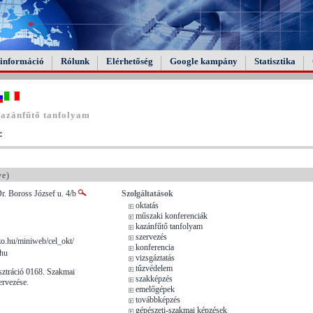
információ
Rólunk
Elérhetőség
Google kampány
Statisztika
kazánfűtő tanfolyam
:
ye)
r. Boross József u. 4/b
Szolgáltatások
oktatás
műszaki konferenciák
kazánfűtő tanfolyam
szervezés
.hu/miniweb/cel_okt/
konferencia
.hu
vizsgáztatás
tűzvédelem
isztráció 0168. Szakmai
szakképzés
ervezése.
emelőgépek
továbbképzés
gépészeti-szakmai képzések