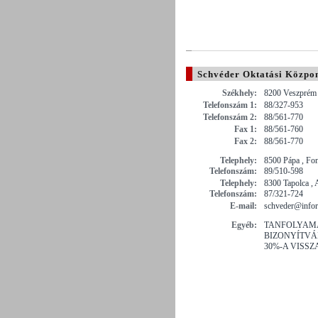
Schvéder Oktatási Közpon
Székhely:
8200 Veszprém 
Telefonszám 1:
88/327-953
Telefonszám 2:
88/561-770
Fax 1:
88/561-760
Fax 2:
88/561-770
Telephely:
8500 Pápa , Fo
Telefonszám:
89/510-598
Telephely:
8300 Tapolca , 
Telefonszám:
87/321-724
E-mail:
schveder@info
Egyéb:
TANFOLYAMA
BIZONYÍTVÁN
30%-A VISSZ