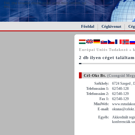
FAIL (the browser should render some flash content, not
this).
Főoldal
Cégkivonat
Cég
Európai Uniós Tudakozó « 
2 db ilyen céget találtam
Cél-Okt Bt.
(Csongrád Meg
Székhely:
6724 Szeged , D
Telefonszám 1:
62/540-128
Telefonszám 2:
62/540-129
Fax 1:
62/540-129
MiniWeb:
www.eutudakozo
E-mail:
oktatas@celokt
Egyéb:
Akkreditált reg
konferenciák sz