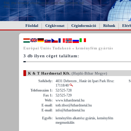
FAIL (the browser should render some flash content, not
this).
Főoldal
Cégkivonat
Céginformáció
Rólunk
Elér
Európai Uniós Tudakozó « keményfém gyártás
3 db ilyen céget találtam:
K & T Hardmetal Kft.
(Hajdú-Bihar Megye)
Székhely:
4031 Debrecen , Határ úti Ipari Park Hrsz:
S
17118/40
Telefonszám 1:
52/525-728
Fax 1:
52/525-729
Web:
www.kthardmetal.hu
E-mail:
toth.tibor@kthardmetal.hu
E-mail:
info@kthardmetal.hu
Egyéb:
keményfém alkatrész gyártás, keményfém
megmunkálás