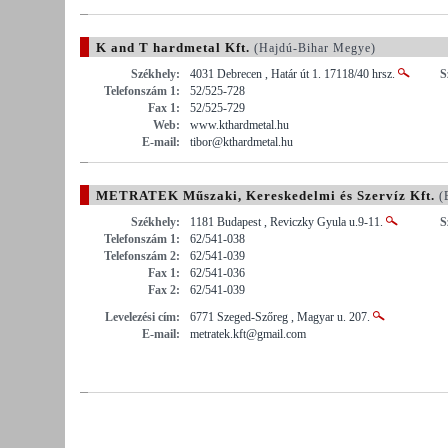
K and T hardmetal Kft.
(Hajdú-Bihar Megye)
Székhely:
4031 Debrecen , Határ út 1. 17118/40 hrsz.
S
Telefonszám 1:
52/525-728
Fax 1:
52/525-729
Web:
www.kthardmetal.hu
E-mail:
tibor@kthardmetal.hu
METRATEK Műszaki, Kereskedelmi és Szervíz Kft.
(
Székhely:
1181 Budapest , Reviczky Gyula u.9-11.
S
Telefonszám 1:
62/541-038
Telefonszám 2:
62/541-039
Fax 1:
62/541-036
Fax 2:
62/541-039
Levelezési cím:
6771 Szeged-Szőreg , Magyar u. 207.
E-mail:
metratek.kft@gmail.com