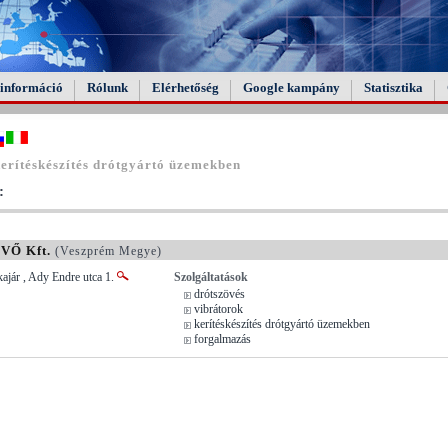
információ
Rólunk
Elérhetőség
Google kampány
Statisztika
erítéskészítés drótgyártó üzemekben
:
Ő Kft.
(Veszprém Megye)
ajár , Ady Endre utca 1.
Szolgáltatások
drótszövés
vibrátorok
kerítéskészítés drótgyártó üzemekben
forgalmazás