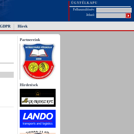
ÜGYFÉLKAPU
Felhasználónév:
Jelszó:
GDPR
Hírek
Partnereink
Hirdetések