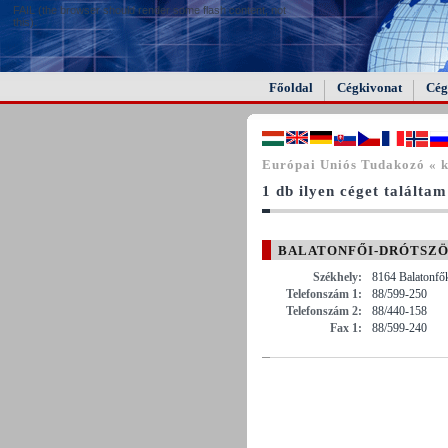
FAIL (the browser should render some flash content, not
this).
Főoldal
Cégkivonat
Cég
Európai Uniós Tudakozó « k
1 db ilyen céget találtam
BALATONFŐI-DRÓTSZÖV
Székhely:
8164 Balatonfők
Telefonszám 1:
88/599-250
Telefonszám 2:
88/440-158
Fax 1:
88/599-240