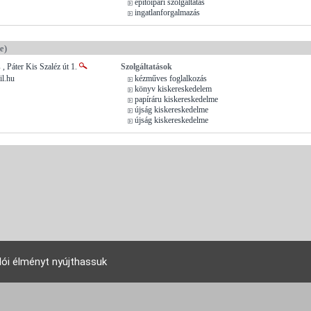
építőipari szolgáltatás
ingatlanforgalmazás
e)
 Páter Kis Szaléz út 1.
Szolgáltatások
l.hu
kézműves foglalkozás
könyv kiskereskedelem
papíráru kiskereskedelme
újság kiskereskedelme
újság kiskereskedelme
lói élményt nyújthassuk