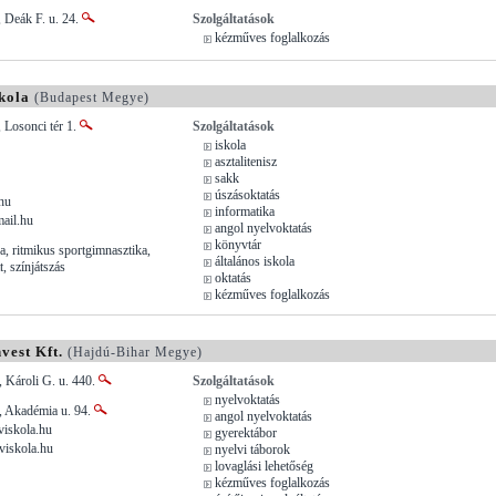
, Deák F. u. 24.
Szolgáltatások
kézműves foglalkozás
kola
(Budapest Megye)
 Losonci tér 1.
Szolgáltatások
iskola
asztalitenisz
sakk
úszásoktatás
hu
informatika
mail.hu
angol nyelvoktatás
könyvtár
a, ritmikus sportgimnasztika,
általános iskola
t, színjátszás
oktatás
kézműves foglalkozás
vest Kft.
(Hajdú-Bihar Megye)
 Károli G. u. 440.
Szolgáltatások
nyelvoktatás
, Akadémia u. 94.
angol nyelvoktatás
iskola.hu
gyerektábor
viskola.hu
nyelvi táborok
lovaglási lehetőség
kézműves foglalkozás