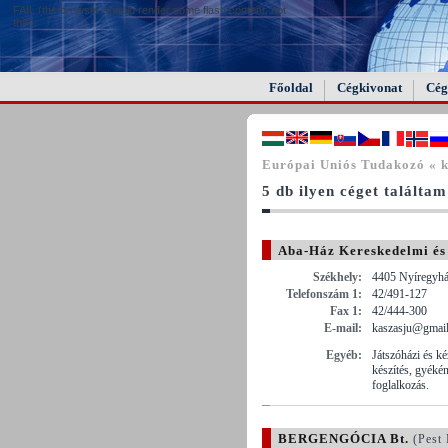
FAIL (the browser should render some flash content, not
this).
Főoldal
Cégkivonat
Cég
Európai Uniós Tudakozó « 
5 db ilyen céget találtam
Aba-Ház Kereskedelmi és 
Székhely:
4405 Nyíregyhá
Telefonszám 1:
42/491-127
Fax 1:
42/444-300
E-mail:
kaszasju@gmai
Egyéb:
Játszóházi és k
készítés, gyékén
foglalkozás.
BERGENGÓCIA Bt.
(Pest