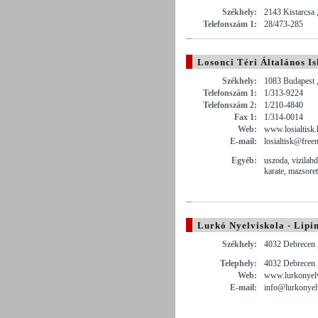
Székhely:
2143 Kistarcsa 
Telefonszám 1:
28/473-285
Losonci Téri Általános Is
Székhely:
1083 Budapest ,
Telefonszám 1:
1/313-9224
Telefonszám 2:
1/210-4840
Fax 1:
1/314-0014
Web:
www.losialtisk.
E-mail:
losialtisk@free
Egyéb:
uszoda, vizilabd
karate, mazsoret
Lurkó Nyelviskola - Lipin
Székhely:
4032 Debrecen ,
Telephely:
4032 Debrecen 
Web:
www.lurkonyelv
E-mail:
info@lurkonyel