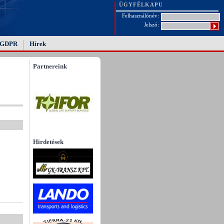
ÜGYFÉLKAPU
Felhasználónév:
Jelszó:
GDPR
Hírek
Partnereink
Hirdetések