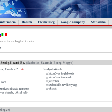
információ
Rólunk
Elérhetőség
Google kampány
Statisztika
kézműves foglalkozás
:
Szolgáltató Bt.
(Szabolcs-Szatmár-Bereg Megye)
za , Csárda u.25.
Szolgáltatások
kézműves foglalkozás
kézműves termékek
játszóház
l.com
szabadidős tevékenység
oktatás
ézműves oktatás, nemezes
yes oktatás, bőrrel való
 Megye)