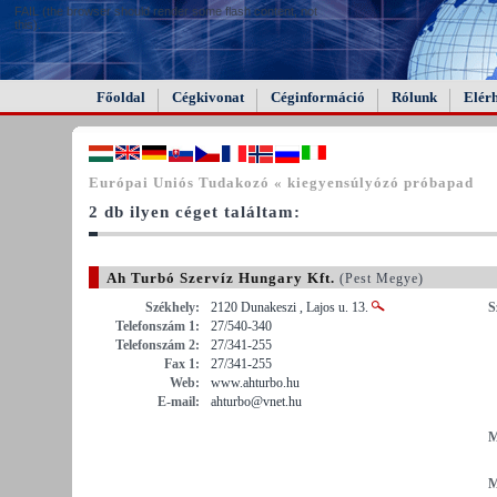
FAIL (the browser should render some flash content, not
this).
Főoldal
Cégkivonat
Céginformáció
Rólunk
Elér
Európai Uniós Tudakozó « kiegyensúlyózó próbapad
2 db ilyen céget találtam:
Ah Turbó Szervíz Hungary Kft.
(Pest Megye)
Székhely:
2120 Dunakeszi , Lajos u. 13.
S
Telefonszám 1:
27/540-340
Telefonszám 2:
27/341-255
Fax 1:
27/341-255
Web:
www.ahturbo.hu
E-mail:
ahturbo@vnet.hu
M
M