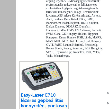
cégekig terjednek. - Minőségügyi rendszerünk,
professzionális műszereink és lelkiismeretes
szolgáltatásunk gépeik megbízhatóságának és
termékeik minőségének záloga. Referenciáink
kivonata: AES, Alcoa-Köfém, Almand, Alstom,
Audi, Belden - Duna Kábel, BKV, BME,
Borsodchem, Bosch Rexroth, BERT, Chinoin,
Dalkia, Danone, DÉMÁSZ, Dunaferr,
Dunapack, E-On, EGIS, EMA-Power, Fornetti,
FVM, Ganz, GE Hungary, Holcim, Hyginett,
Kingspan, Knorr-Bremse, KSB, Linde, MARS,
MÁV, MOL, MTA, Nitrokémia, Opel Hungary,
OVIT, PART, Pannon Hőerőmű, Petrolszolg,
Robert Bosch, Rotary, Samsung, SGS Hungária,
SPAR, ThyssenKrupp Nothelfer, TVK, Valeo,
Veiki, Wienerberger.
M
M