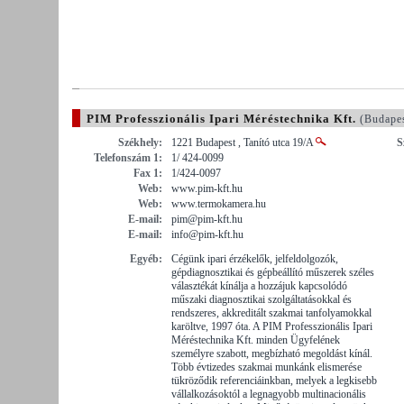
PIM Professzionális Ipari Méréstechnika Kft.
(Budape
Székhely:
1221 Budapest , Tanító utca 19/A
S
Telefonszám 1:
1/ 424-0099
Fax 1:
1/424-0097
Web:
www.pim-kft.hu
Web:
www.termokamera.hu
E-mail:
pim@pim-kft.hu
E-mail:
info@pim-kft.hu
Egyéb:
Cégünk ipari érzékelők, jelfeldolgozók,
gépdiagnosztikai és gépbeállító műszerek széles
választékát kínálja a hozzájuk kapcsolódó
műszaki diagnosztikai szolgáltatásokkal és
rendszeres, akkreditált szakmai tanfolyamokkal
karöltve, 1997 óta. A PIM Professzionális Ipari
Méréstechnika Kft. minden Ügyfelének
személyre szabott, megbízható megoldást kínál.
Több évtizedes szakmai munkánk elismerése
tükröződik referenciáinkban, melyek a legkisebb
vállalkozásoktól a legnagyobb multinacionális