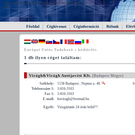
FAIL (the browser should render some flash content, not
this).
Főoldal
Cégkivonat
Céginformáció
Rólunk
Elér
Európai Uniós Tudakozó « kódtörlés
1 db ilyen céget találtam:
Virágh&Virágh Autójavító Kft.
(Budapest Megye)
Székhely:
1158 Budapest , Neptun u. 40.
S
Telefonszám 1:
1/416-3163
Fax 1:
1/416-3163
E-mail:
hoviragh@freemail.hu
Egyéb:
Vizsgáztatás 24 órán belül!!!