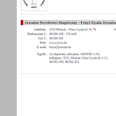
Jezsuita Nevelésért Alapítvány - Fényi Gyula Jezsu
Zemplén Megye)
Székhely:
3529 Miskolc , Fényi Gyula tér 10.
S
Telefonszám 1:
46/560-458 / 150 mell.
Fax 1:
46/560-582
Web:
www.jezsu.hu
E-mail:
fenyi@jezsuita.hu
Egyéb:
Az alapítvány adószáma: 18436501-1-05;
kollégium: 3523, Miskolc Fényi Gyula tér 2-12.,
46/562-450; 46/562-451