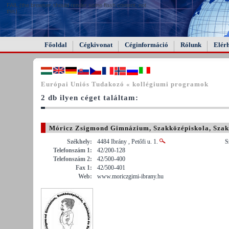
FAIL (the browser should render some flash content, not
this).
Főoldal
Cégkivonat
Céginformáció
Rólunk
Elér
Európai Uniós Tudakozó « kollégiumi programok
2 db ilyen céget találtam:
Móricz Zsigmond Gimnázium, Szakközépiskola, Szak
Megye)
Székhely:
4484 Ibrány , Petőfi u. 1.
S
Telefonszám 1:
42/200-128
Telefonszám 2:
42/500-400
Fax 1:
42/500-401
Web:
www.moriczgimi-ibrany.hu