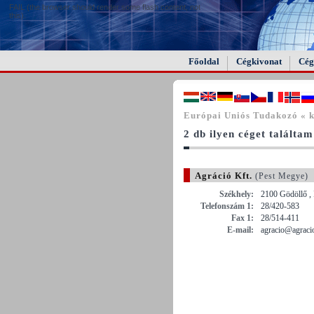
FAIL (the browser should render some flash content, not
this).
Főoldal
Cégkivonat
Cég
Európai Uniós Tudakozó « 
2 db ilyen céget találtam
Agráció Kft.
(Pest Megye)
Székhely:
2100 Gödöllő , 
Telefonszám 1:
28/420-583
Fax 1:
28/514-411
E-mail:
agracio@agraci