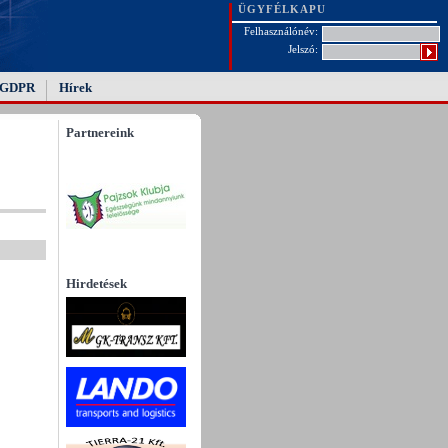
ÜGYFÉLKAPU
Felhasználónév:
Jelszó:
GDPR
Hírek
Partnereink
Hirdetések