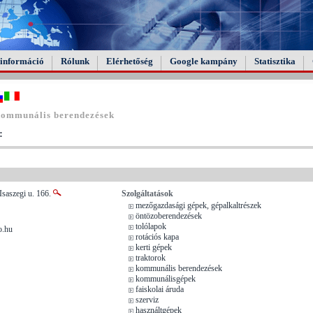
információ
Rólunk
Elérhetőség
Google kampány
Statisztika
kommunális berendezések
:
Isaszegi u. 166.
Szolgáltatások
mezőgazdasági gépek, gépalkaltrészek
öntözoberendezések
tolólapok
o.hu
rotációs kapa
kerti gépek
traktorok
kommunális berendezések
kommunálisgépek
faiskolai áruda
szerviz
használtgépek