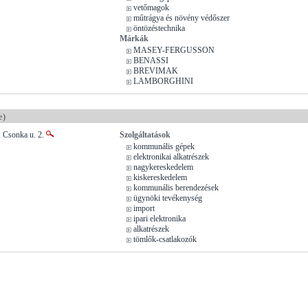
vetőmagok
műtrágya és növény védőszer
öntözéstechnika
Márkák
MASEY-FERGUSSON
BENASSI
BREVIMAK
LAMBORGHINI
e)
, Csonka u. 2.
Szolgáltatások
kommunális gépek
elektronikai alkatrészek
nagykereskedelem
kiskereskedelem
kommunális berendezések
ügynöki tevékenység
import
ipari elektronika
alkatrészek
tömlők-csatlakozók