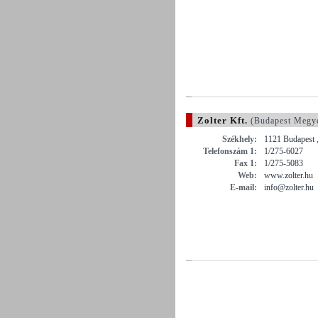
Zolter Kft.
(Budapest Megy
Székhely:
1121 Budapest 
Telefonszám 1:
1/275-6027
Fax 1:
1/275-5083
Web:
www.zolter.hu
E-mail:
info@zolter.hu