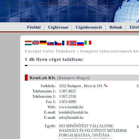
FAIL (the browser should render some flash content, not
this).
Főoldal
Cégkivonat
Céginformáció
Rólunk
Elér
Európai Uniós Tudakozó « komplett laboratóriumok kiv
1 db ilyen céget találtam:
KemLab Kft.
(Budapest Megye)
Székhely:
1032 Budapest , Bécsi út 193.
S
Telefonszám 1:
1/367-8021
Telefonszám 2:
1/367-2536
Fax 1:
1/453-0099
Web:
www.kemlab.hu
E-mail:
kemlab@kemlab.hu
E-mail:
info@kemlab.hu
Egyéb:
ISO MINŐSÍTÉST VÁLLALUNK!
M
HASZNÁLT ÉS FELÚJÍTOTT MŰSZEREK
FORGALMAZÁSA, JAVÍTÁSA.