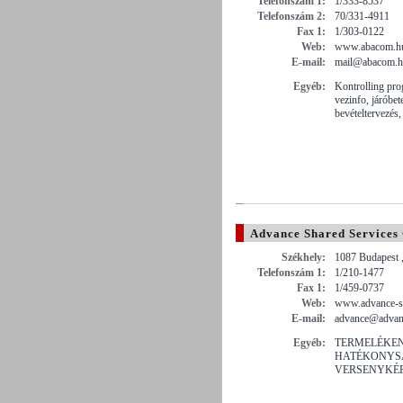
Telefonszám 1:
1/333-8537
Telefonszám 2:
70/331-4911
Fax 1:
1/303-0122
Web:
www.abacom.h
E-mail:
mail@abacom.
Egyéb:
Kontrolling pr
vezinfo, járóbe
bevételtervezés,
Advance Shared Services 
Székhely:
1087 Budapest 
Telefonszám 1:
1/210-1477
Fax 1:
1/459-0737
Web:
www.advance-s
E-mail:
advance@advan
Egyéb:
TERMELÉKEN
HATÉKONYS
VERSENYKÉP