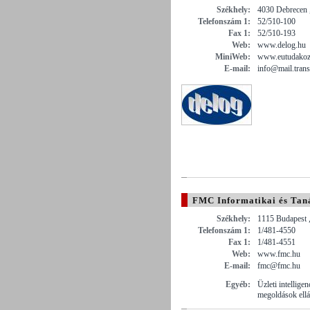
Székhely:
4030 Debrecen 
Telefonszám 1:
52/510-100
Fax 1:
52/510-193
Web:
www.delog.hu
MiniWeb:
www.eutudakoz
E-mail:
info@mail.tran
FMC Informatikai és Tan
Székhely:
1115 Budapest 
Telefonszám 1:
1/481-4550
Fax 1:
1/481-4551
Web:
www.fmc.hu
E-mail:
fmc@fmc.hu
Egyéb:
Üzleti intellige
megoldások ellá