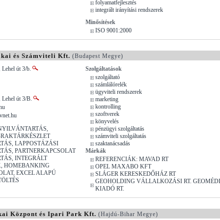
folyamatfejlesztés
integrált irányítási rendszerek
Minősítések
ISO 9001:2000
kai és Számviteli Kft.
(Budapest Megye)
 Lehel út 3/b.
Szolgáltatások
szolgáltató
számlálórelék
ügyviteli rendszerek
 Lehel út 3/B.
marketing
kontrolling
hu
szoftverek
vnet.hu
könyvelés
 NYILVÁNTARTÁS,
pénzügyi szolgáltatás
-RAKTÁRKÉSZLET
számviteli szolgáltatás
TÁS, LAPPOSTÁZÁSI
szaktanácsadás
TÁS, PARTNERKAPCSOLAT
Márkák
TÁS, INTEGRÁLT
REFERENCIÁK: MAVAD RT
K, HOMEBANKING
OPEL MAXABO KFT
LAT, EXCEL ALAPÚ
SLÁGER KERESKEDŐHÁZ RT
TÖLTÉS
GEOHOLDING VÁLLALKOZÁSI RT. GEOMÉD
KIADÓ RT.
ai Központ és Ipari Park Kft.
(Hajdú-Bihar Megye)