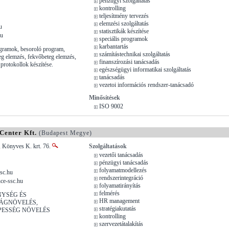
pénzügyi szolgáltatás
kontrolling
teljesítmény tervezés
elemzési szolgáltatás
u
statisztikák készítése
hu
speciális programok
karbantartás
ogramok, besoroló program,
számítástechnikai szolgáltatás
teg elemzés, fekvőbeteg elemzés,
finanszírozási tanácsadás
 protokollok készítése.
egészségügyi informatikai szolgáltatás
tanácsadás
vezetoi információs rendszer-tanácsadó
Minősítések
ISO 9002
Center Kft.
(Budapest Megye)
, Könyves K. krt. 76.
Szolgáltatások
vezetői tanácsadás
pénzügyi tanácsadás
folyamatmodellezés
sc.hu
rendszerintegráció
ce-ssc.hu
folyamatirányítás
felmérés
YSÉG ÉS
HR management
ÁGNÖVELÉS,
stratégiakutatás
ESSÉG NÖVELÉS
kontrolling
szervezetátalakítás