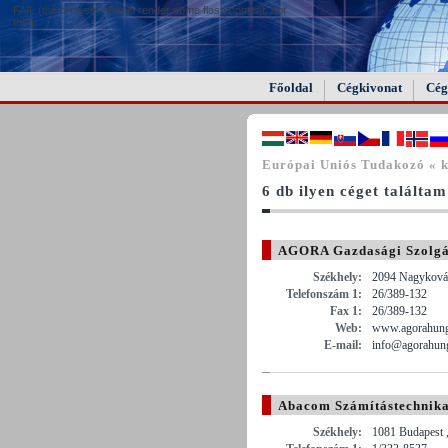
FAIL (the browser should render some flash content, not
this).
Főoldal
Cégkivonat
Cég
Európai Uniós Tudakozó « k
6 db ilyen céget találtam
AGORA Gazdasági Szolgál
Székhely:
2094 Nagykovác
Telefonszám 1:
26/389-132
Fax 1:
26/389-132
Web:
www.agorahung
E-mail:
info@agorahun
Abacom Számítástechnikai
Székhely:
1081 Budapest ,