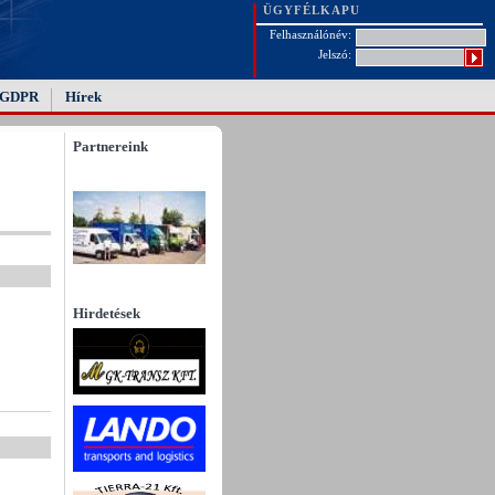
ÜGYFÉLKAPU
Felhasználónév:
Jelszó:
GDPR
Hírek
Partnereink
Hirdetések