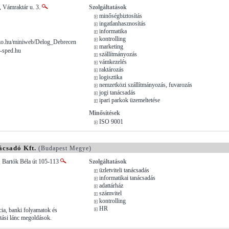
, Vámraktár u. 3.
Szolgáltatások
minőségbiztosítás
ingatlanhasznosítás
informatika
kontrolling
o.hu/miniweb/Delog_Debrecen
marketing
s-sped.hu
szállítmányozás
vámkezelés
raktározás
logisztika
nemzetközi szállítmányozás, fuvarozás
jogi tanácsadás
ipari parkok üzemeltetése
Minősítések
ISO 9001
ácsadó Kft.
(Budapest Megye)
, Bartók Béla út 105-113
Szolgáltatások
üzletviteli tanácsadás
informatikai tanácsadás
adattárház
számvitel
kontrolling
HR
ncia, banki folyamatok és
tási lánc megoldások.