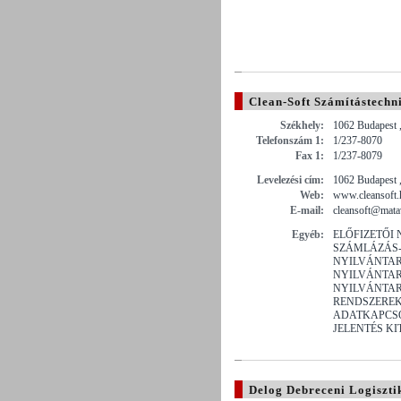
Clean-Soft Számítástechni
Székhely:
1062 Budapest ,
Telefonszám 1:
1/237-8070
Fax 1:
1/237-8079
Levelezési cím:
1062 Budapest ,
Web:
www.cleansoft.
E-mail:
cleansoft@mata
Egyéb:
ELŐFIZETŐI
SZÁMLÁZÁS
NYILVÁNTAR
NYILVÁNTAR
NYILVÁNTAR
RENDSZERE
ADATKAPCSO
JELENTÉS KI
Delog Debreceni Logisztik