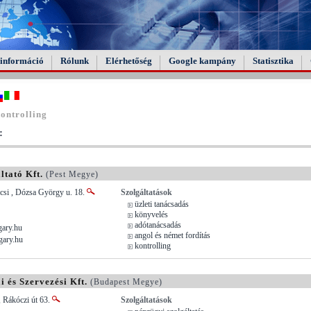
információ
Rólunk
Elérhetőség
Google kampány
Statisztika
ontrolling
:
tató Kft.
(Pest Megye)
si , Dózsa György u. 18.
Szolgáltatások
üzleti tanácsadás
könyvelés
adótanácsadás
ary.hu
angol és német fordítás
gary.hu
kontrolling
 és Szervezési Kft.
(Budapest Megye)
 Rákóczi út 63.
Szolgáltatások