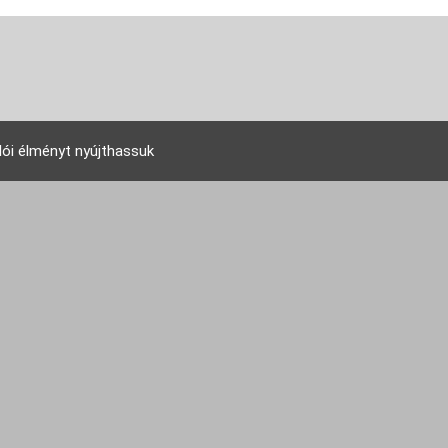
lói élményt nyújthassuk
EU Tudakozó Kft. 2007 © - All rights reserved!