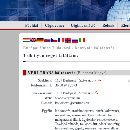
FAIL (the browser should render some flash content, not
this).
Főoldal
Cégkivonat
Céginformáció
Rólunk
Elér
Európai Uniós Tudakozó « könyvtár költöztetés
1 db ilyen céget találtam:
VERI-TRANS költöztetés
(Budapest Megye)
Székhely:
1107 Budapest, , Száva u. 5-7.
S
Telefonszám 1:
36 30 941 2873
Levelezési cím:
1107 Budapest, , Száva u. 9.
Web:
www.veritrans.hu
E-mail:
koltoztetes@veritrans.hu
Egyéb:
Költöztetés, irodaköltöztetés, irattár-költöztetés,
iratszállítás, nemzetközi költöztetéssel, bútor
mozgatással állunk ügyfeleink rendelkezésére.
Továbbá rakodás, raklapos áru, páncélszekrény,
bútorszállítás, gépek, zongora, pianínószállítás,