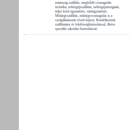
iratanyag-szállítás, megfelelő csomagolás
technika, nehézgépszállítás, nehézgépmozgatás,
teljes körű ügyintézés, vámügyintézés.
Műtárgyszállítás, műtárgycsomagolás is a
szolgáltatásunk részét képezi. Rendelkezünk
szállítmány és felelősségbiztosítással, illetve
speciális rakodási biztosítással.