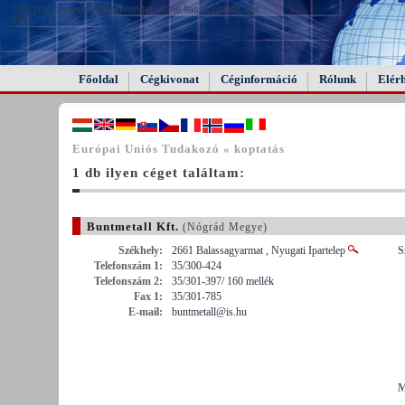
FAIL (the browser should render some flash content, not
this).
Főoldal
Cégkivonat
Céginformáció
Rólunk
Elér
Európai Uniós Tudakozó « koptatás
1 db ilyen céget találtam:
Buntmetall Kft.
(Nógrád Megye)
Székhely:
2661 Balassagyarmat , Nyugati Ipartelep
S
Telefonszám 1:
35/300-424
Telefonszám 2:
35/301-397/ 160 mellék
Fax 1:
35/301-785
E-mail:
buntmetall@is.hu
M