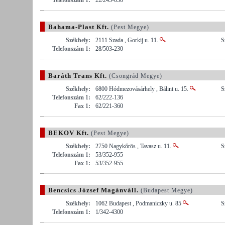
Bahama-Plast Kft.
(Pest Megye)
Székhely:
2111 Szada , Gorkij u. 11.
S
Telefonszám 1:
28/503-230
Baráth Trans Kft.
(Csongrád Megye)
Székhely:
6800 Hódmezovásárhely , Bálint u. 15.
S
Telefonszám 1:
62/222-136
Fax 1:
62/221-360
BEKOV Kft.
(Pest Megye)
Székhely:
2750 Nagykőrös , Tavasz u. 11.
S
Telefonszám 1:
53/352-955
Fax 1:
53/352-955
Bencsics József Magánváll.
(Budapest Megye)
Székhely:
1062 Budapest , Podmaniczky u. 85
S
Telefonszám 1:
1/342-4300