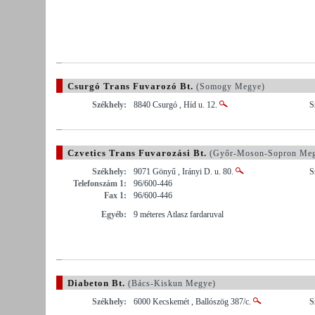
Csurgó Trans Fuvarozó Bt.
(Somogy Megye)
Székhely:
8840 Csurgó , Híd u. 12.
S
Czvetics Trans Fuvarozási Bt.
(Győr-Moson-Sopron Meg
Székhely:
9071 Gönyű , Irányi D. u. 80.
S
Telefonszám 1:
96/600-446
Fax 1:
96/600-446
Egyéb:
9 méteres Atlasz fardaruval
Diabeton Bt.
(Bács-Kiskun Megye)
Székhely:
6000 Kecskemét , Ballószög 387/c.
S