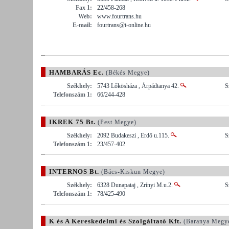
Fax 1:
22/458-268
Web:
www.fourtrans.hu
E-mail:
fourtrans@t-online.hu
HAMBARÁS Ec.
(Békés Megye)
Székhely:
5743 Lőkösháza , Árpádtanya 42.
S
Telefonszám 1:
66/244-428
IKREK 75 Bt.
(Pest Megye)
Székhely:
2092 Budakeszi , Erdő u.115.
S
Telefonszám 1:
23/457-402
INTERNOS Bt.
(Bács-Kiskun Megye)
Székhely:
6328 Dunapataj , Zrínyi M.u.2.
S
Telefonszám 1:
78/425-490
K és A Kereskedelmi és Szolgáltató Kft.
(Baranya Megy