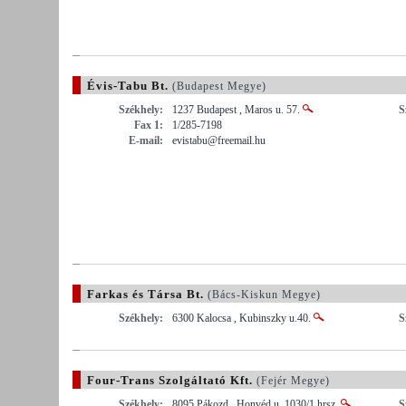
Évis-Tabu Bt.
(Budapest Megye)
Székhely:
1237 Budapest , Maros u. 57.
S
Fax 1:
1/285-7198
E-mail:
evistabu@freemail.hu
Farkas és Társa Bt.
(Bács-Kiskun Megye)
Székhely:
6300 Kalocsa , Kubinszky u.40.
S
Four-Trans Szolgáltató Kft.
(Fejér Megye)
Székhely:
8095 Pákozd , Honvéd u. 1030/1 hrsz.
S