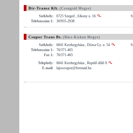
Bir-Transz Kft.
(Csongrád Megye)
Székhely:
6725 Szeged , Alkony u. 16.
S
Telefonszám 1:
30/935-2938
Csupor Trans Bt.
(Bács-Kiskun Megye)
Székhely:
6041 Kerekegyháza , Dózsa Gy. u. 54.
S
Telefonszám 1:
76/371-465
Fax 1:
76/371-465
Telephely:
6041 Kerekegyháza , Repülő dűlő 9.
E-mail:
lajoscsupor@freemail.hu