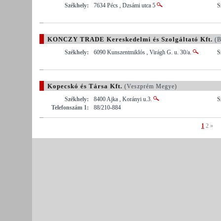
Székhely:
7634 Pécs , Dzsámi utca 5
S
KONCZY TRADE Kereskedelmi és Szolgáltató Kft.
(B
Székhely:
6090 Kunszentmiklós , Virágh G. u. 30/a.
S
Kopecskó és Társa Kft.
(Veszprém Megye)
Székhely:
8400 Ajka , Korányi u.3.
S
Telefonszám 1:
88/210-884
1
2
»