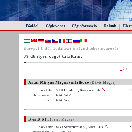
FAIL (the browser should render some flash content, not
this).
Főoldal
Cégkivonat
Céginformáció
Rólunk
Elér
Európai Uniós Tudakozó « közúti teherfuvarozás
39 db ilyen céget találtam:
1
2
»
Antal Mátyás Magánvállalkozó
(Békés Megye)
Székhely:
5900 Orosháza , Rákóczi út 3/b.
S
Telefonszám 1:
68/415-179
Fax 1:
68/415-583
B és B Kft.
(Fejér Megye)
Székhely:
8143 Sárszentmihály , Móra F.u.4.
S
Telefonszám 1:
22/245-030