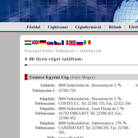
FAIL (the browser should render some flash content, not
this).
Főoldal
Cégkivonat
Céginformáció
Rólunk
Elér
Európai Uniós Tudakozó « lakókocsik
4 db ilyen céget találtam:
Contest Egyéni Cég
(Fejér Megye)
Székhely:
8000 Székesfehérvár , Hosszúséta tér 5.
S
Telefonszám 1:
22/501-724
Telephely:
8000 Székesfehérvár , Hosszúséta tér 5.
Telefonszám:
CONTES E.C. Tel: 22/501-735, Fax: 22/322-544
Telephely:
8000 Székesfehérvár , Szent Flórián tér 2.
Telefonszám:
AUTO EMKA KFT. Tel: 22/506-451, Fax:
22/506-452,
Telephely:
8000 Székesfehérvár , Sárkeresztesi u. 178.
Telefonszám:
CANDIDÓ KFT. Tel: 22/500-595, Fax: 22/500-
595,
Web:
www.silicagel.hu