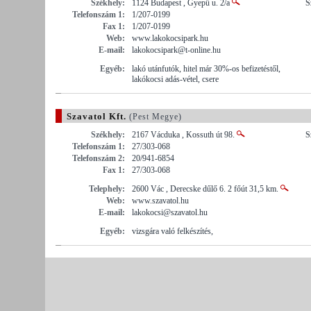
Székhely:
1124 Budapest , Gyepű u. 2/a
S
Telefonszám 1:
1/207-0199
Fax 1:
1/207-0199
Web:
www.lakokocsipark.hu
E-mail:
lakokocsipark@t-online.hu
Egyéb:
lakó utánfutók, hitel már 30%-os befizetéstől,
lakókocsi adás-vétel, csere
Szavatol Kft.
(Pest Megye)
Székhely:
2167 Vácduka , Kossuth út 98.
S
Telefonszám 1:
27/303-068
Telefonszám 2:
20/941-6854
Fax 1:
27/303-068
Telephely:
2600 Vác , Derecske dűlő 6. 2 főút 31,5 km.
Web:
www.szavatol.hu
E-mail:
lakokocsi@szavatol.hu
Egyéb:
vizsgára való felkészítés,