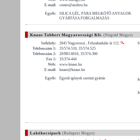
E-mail:
contes@axelero.hu
Egyéb:
SILICA GÉL, PÁRA MEGKÖTŐ ANYAGOK
GYÁRTÁSA FORGALMAZÁS
Knaus Tabbert Magyarországi Kft.
(Nógrád Megye)
Székhely:
2645 Nagyoroszi , Felszabadulás út 112.
S
Telefonszám 1:
35/574-510, 35/574-525
Telefonszám 2:
20/983-6016, 35/374-300
Fax 1:
35/374-444
Web:
www.knaus.hu
E-mail:
knaus@knaus.hu
Egyéb:
Egyedi igények szerinti gyártás
M
M
Lakókocsipark
(Budapest Megye)