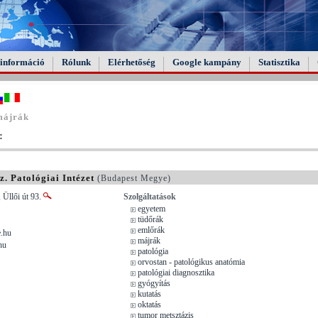
információ
Rólunk
Elérhetőség
Google kampány
Statisztika
májrák
:
. Patológiai Intézet
(Budapest Megye)
 Üllői út 93.
Szolgáltatások
egyetem
tüdőrák
emlőrák
.hu
májrák
hu
patológia
orvostan - patológikus anatómia
patológiai diagnosztika
gyógyítás
kutatás
oktatás
tumor metsztázis