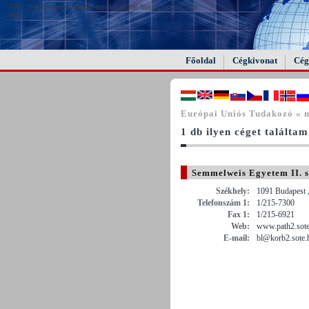
FAIL (the browser should render some flash content, not
this).
Főoldal
Cégkivonat
Cég
Európai Uniós Tudakozó « 
1 db ilyen céget találtam
Semmelweis Egyetem II. sz
Székhely:
1091 Budapest ,
Telefonszám 1:
1/215-7300
Fax 1:
1/215-6921
Web:
www.path2.sote
E-mail:
bl@korb2.sote.