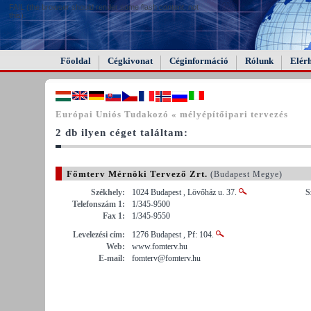
FAIL (the browser should render some flash content, not
this).
Főoldal
Cégkivonat
Céginformáció
Rólunk
Elér
Európai Uniós Tudakozó « mélyépítőipari tervezés
2 db ilyen céget találtam:
Főmterv Mérnöki Tervező Zrt.
(Budapest Megye)
Székhely:
1024 Budapest , Lövőház u. 37.
S
Telefonszám 1:
1/345-9500
Fax 1:
1/345-9550
Levelezési cím:
1276 Budapest , Pf: 104.
Web:
www.fomterv.hu
E-mail:
fomterv@fomterv.hu