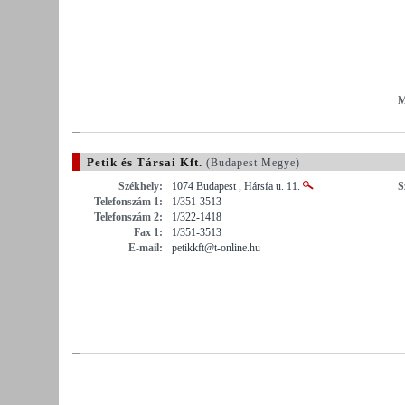
M
Petik és Társai Kft.
(Budapest Megye)
Székhely:
1074 Budapest , Hársfa u. 11.
S
Telefonszám 1:
1/351-3513
Telefonszám 2:
1/322-1418
Fax 1:
1/351-3513
E-mail:
petikkft@t-online.hu