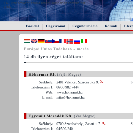
FAIL (the browser should render some flash content, not
this).
Főoldal
Cégkivonat
Céginformáció
Rólunk
Elér
Európai Uniós Tudakozó « mosás
14 db ilyen céget találtam:
Hóharmat Kft
(Fejér Megye)
Székhely:
2481 Velence , Szárcsa utca 9.
S
Telefonszám 1:
06/30 982 7444
Web:
www.hoharmat.hu
E-mail:
mitro@hoharmat.hu
Egyesült Mosodák Kft.
(Vas Megye)
Székhely:
9700 Szombathely , Zanati u. 7.
S
Telefonszám 1:
94/500-240