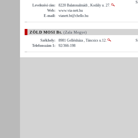
S
Levelezési cím:
8220 Balatonalmádi , Kodály u. 27.
Web:
www.via-nett.hu
E-mail:
vianett.bt@chello.hu
ZÖLD MOSI Bt.
(Zala Megye)
Székhely:
8981 Gellénháza , Táncsics u.12.
S
Telefonszám 1:
92/366-198