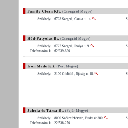
Family Clean Kft.
(Csongrád Megye)
Székhely:
6723 Szeged , Csuka u. 14.
S
Hód-Patyolat Bt.
(Csongrád Megye)
Székhely:
6727 Szeged , Ibolya u. 9.
S
Telefonszám 1:
62/239-820
Iron Made Kft.
(Pest Megye)
Székhely:
2100 Gödöllő , Ifjúság u. 18.
S
Jahola és Társa Bt.
(Fejér Megye)
Székhely:
8000 Székesfehérvár , Budai út 300.
S
Telefonszám 1:
22/538-270