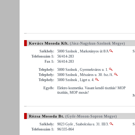
Kovács Mosoda Kft.
(Jász-Nagykun-Szolnok Megye)
Székhely:
5000 Szolnok , Markotányos út 8/A
S
Telefonszám 1:
56/414-283
Fax 1:
56/414-283
Telephely:
5000 Szolnok , Gyermekváros u. 1.
Telephely:
5000 Szolnok , Mészáros u. 30. fsz./A.
Telephely:
5000 Szolnok , Liget u. 4.
Egyéb:
Elektro kozmetika. Vasant kendő tisztítás! MOP
tisztítás, MOP mosás!
M
Rózsa Mosoda Bt.
(Győr-Moson-Sopron Megye)
Székhely:
9023 Győr , Szabolcska u. 31. III/3.
S
Telefonszám 1:
96/335-864