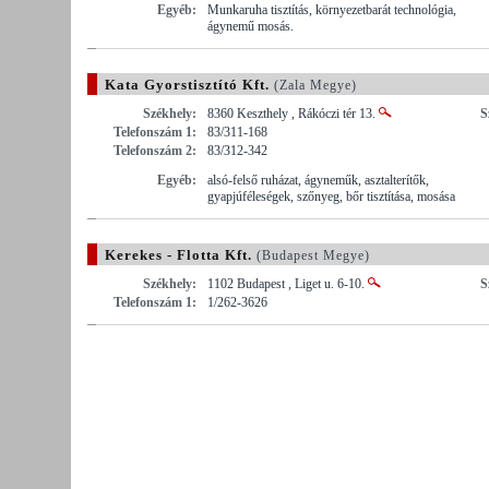
Egyéb:
Munkaruha tisztítás, környezetbarát technológia,
ágynemű mosás.
Kata Gyorstisztító Kft.
(Zala Megye)
Székhely:
8360 Keszthely , Rákóczi tér 13.
S
Telefonszám 1:
83/311-168
Telefonszám 2:
83/312-342
Egyéb:
alsó-felső ruházat, ágyneműk, asztalterítők,
gyapjúféleségek, szőnyeg, bőr tisztítása, mosása
Kerekes - Flotta Kft.
(Budapest Megye)
Székhely:
1102 Budapest , Liget u. 6-10.
S
Telefonszám 1:
1/262-3626