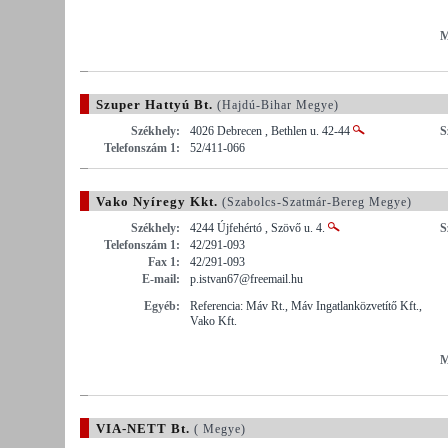
M
Szuper Hattyú Bt.
(Hajdú-Bihar Megye)
Székhely:
4026 Debrecen , Bethlen u. 42-44
S
Telefonszám 1:
52/411-066
Vako Nyíregy Kkt.
(Szabolcs-Szatmár-Bereg Megye)
Székhely:
4244 Újfehértó , Szövő u. 4.
S
Telefonszám 1:
42/291-093
Fax 1:
42/291-093
E-mail:
p.istvan67@freemail.hu
Egyéb:
Referencia: Máv Rt., Máv Ingatlanközvetítő Kft.,
Vako Kft.
M
VIA-NETT Bt.
( Megye)