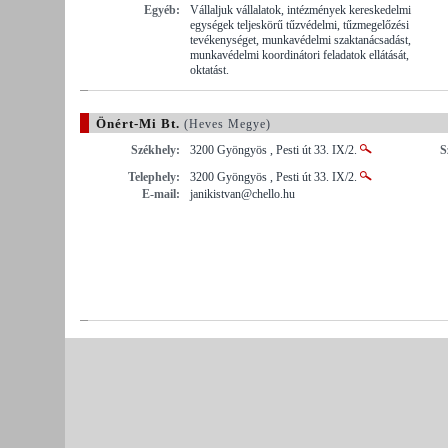
Egyéb:
Vállaljuk vállalatok, intézmények kereskedelmi
egységek teljeskörű tűzvédelmi, tűzmegelőzési
tevékenységet, munkavédelmi szaktanácsadást,
munkavédelmi koordinátori feladatok ellátását,
oktatást.
Önért-Mi Bt.
(Heves Megye)
Székhely:
3200 Gyöngyös , Pesti út 33. IX/2.
S
Telephely:
3200 Gyöngyös , Pesti út 33. IX/2.
E-mail:
janikistvan@chello.hu