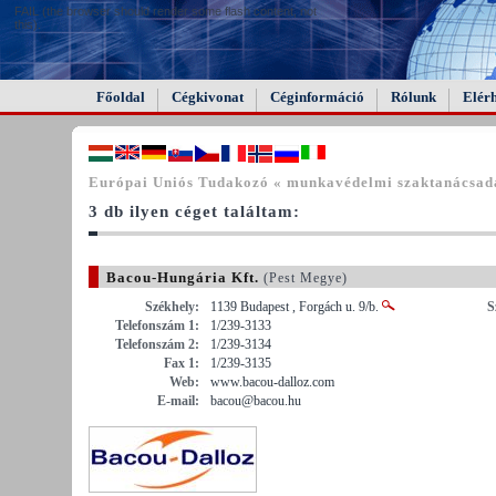
FAIL (the browser should render some flash content, not
this).
Főoldal
Cégkivonat
Céginformáció
Rólunk
Elér
Európai Uniós Tudakozó « munkavédelmi szaktanácsad
3 db ilyen céget találtam:
Bacou-Hungária Kft.
(Pest Megye)
Székhely:
1139 Budapest , Forgách u. 9/b.
S
Telefonszám 1:
1/239-3133
Telefonszám 2:
1/239-3134
Fax 1:
1/239-3135
Web:
www.bacou-dalloz.com
E-mail:
bacou@bacou.hu