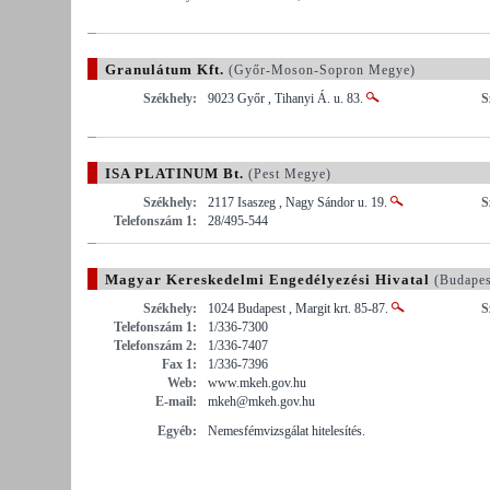
Granulátum Kft.
(Győr-Moson-Sopron Megye)
Székhely:
9023 Győr , Tihanyi Á. u. 83.
S
ISA PLATINUM Bt.
(Pest Megye)
Székhely:
2117 Isaszeg , Nagy Sándor u. 19.
S
Telefonszám 1:
28/495-544
Magyar Kereskedelmi Engedélyezési Hivatal
(Budapes
Székhely:
1024 Budapest , Margit krt. 85-87.
S
Telefonszám 1:
1/336-7300
Telefonszám 2:
1/336-7407
Fax 1:
1/336-7396
Web:
www.mkeh.gov.hu
E-mail:
mkeh@mkeh.gov.hu
Egyéb:
Nemesfémvizsgálat hitelesítés.