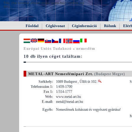
FAIL (the browser should render some flash content, not
this).
Főoldal
Cégkivonat
Céginformáció
Rólunk
Elér
Európai Uniós Tudakozó « nemesfém
10 db ilyen céget találtam:
METAL-ART Nemesfémipari Zrt.
(Budapest Megye)
Székhely:
1089 Budapest , Üllői út 102.
S
Telefonszám 1:
1/459-1700
Fax 1:
1/314-1777
Web:
www.metal-art.hu
E-mail:
metal@metal-art.hu
Egyéb:
Nemesfémek kohászati és vegyészeti gyártása!
M