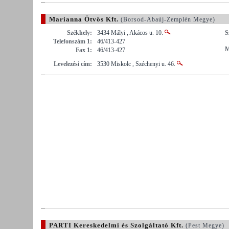
Marianna Ötvös Kft.
(Borsod-Abaúj-Zemplén Megye)
Székhely:
3434 Mályi , Akácos u. 10.
S
Telefonszám 1:
46/413-427
M
Fax 1:
46/413-427
Levelezési cím:
3530 Miskolc , Széchenyi u. 46.
PARTI Kereskedelmi és Szolgáltató Kft.
(Pest Megye)