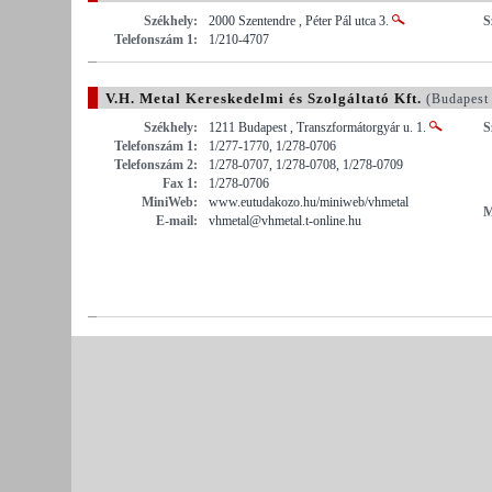
Székhely:
2000 Szentendre , Péter Pál utca 3.
S
Telefonszám 1:
1/210-4707
V.H. Metal Kereskedelmi és Szolgáltató Kft.
(Budapest
Székhely:
1211 Budapest , Transzformátorgyár u. 1.
S
Telefonszám 1:
1/277-1770, 1/278-0706
Telefonszám 2:
1/278-0707, 1/278-0708, 1/278-0709
Fax 1:
1/278-0706
MiniWeb:
www.eutudakozo.hu/miniweb/vhmetal
M
E-mail:
vhmetal@vhmetal.t-online.hu