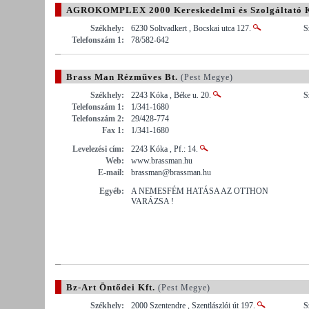
AGROKOMPLEX 2000 Kereskedelmi és Szolgáltató K
Székhely:
6230 Soltvadkert , Bocskai utca 127.
S
Telefonszám 1:
78/582-642
Brass Man Rézműves Bt.
(Pest Megye)
Székhely:
2243 Kóka , Béke u. 20.
S
Telefonszám 1:
1/341-1680
Telefonszám 2:
29/428-774
Fax 1:
1/341-1680
Levelezési cím:
2243 Kóka , Pf.: 14.
Web:
www.brassman.hu
E-mail:
brassman@brassman.hu
Egyéb:
A NEMESFÉM HATÁSA AZ OTTHON
VARÁZSA !
Bz-Art Öntődei Kft.
(Pest Megye)
Székhely:
2000 Szentendre , Szentlászlói út 197.
S