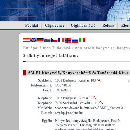
FAIL (the browser should render some flash content, not
this).
Főoldal
Cégkivonat
Céginformáció
Rólunk
Elér
Európai Uniós Tudakozó « non-profit könyvelés, könyvv
2 db ilyen céget találtam:
AM-RI Könyvelő, Könyvszakértő és Tanácsadó Kft.
( 
Székhely:
1031 Budapest , Kazal u. 103.
S
Telefonszám 1:
1/387-0156
Fax 1:
1/436-9135
Telephely:
1033 Budapest , Búza u. 8.
Telephely:
7100 Szekszárd , Vasvári u. 11.
MiniWeb:
www.eutudakozo.hu/miniweb/AM-RI_Konyvelo
E-mail:
amribp@t-online.hu
Egyéb:
Könyvelés, könyvvizsgálat Budapesten, Pest és
Tolna megyében! Társaságunk felkészült az
adóbevallások, beszámolók elektronikus úton