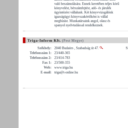
való beszámolására. Ennek keretében teljes körű
könyvelést, bérszámfejtést, adó- és járulék
ügyintézést vállalunk. Két könyvvizsgálónk
igazságügyi könyvszakértőként is vállal
megbízást. Munkatársaink angol, olasz és
spanyol nyelvtudással rendelkeznek.
Triga-Inform Kft.
(Pest Megye)
Székhely:
2040 Budaörs , Szabadság út 47.
S
Telefonszám 1:
23/440-365
Telefonszám 2:
23/414-783
Fax 1:
23/500-355
Web:
www.triga.hu
E-mail:
triga@t-online.hu