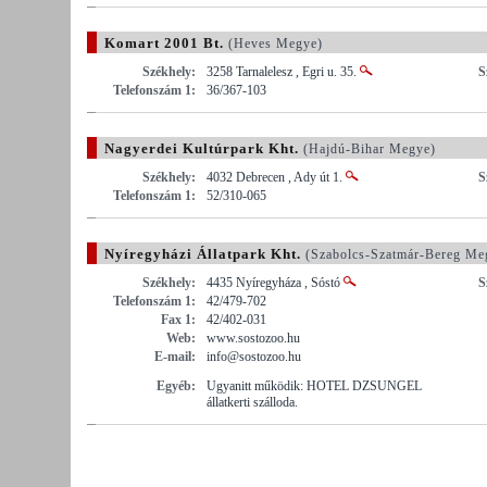
Komart 2001 Bt.
(Heves Megye)
Székhely:
3258 Tarnalelesz , Egri u. 35.
S
Telefonszám 1:
36/367-103
Nagyerdei Kultúrpark Kht.
(Hajdú-Bihar Megye)
Székhely:
4032 Debrecen , Ady út 1.
S
Telefonszám 1:
52/310-065
Nyíregyházi Állatpark Kht.
(Szabolcs-Szatmár-Bereg Me
Székhely:
4435 Nyíregyháza , Sóstó
S
Telefonszám 1:
42/479-702
Fax 1:
42/402-031
Web:
www.sostozoo.hu
E-mail:
info@sostozoo.hu
Egyéb:
Ugyanitt működik: HOTEL DZSUNGEL
állatkerti szálloda.