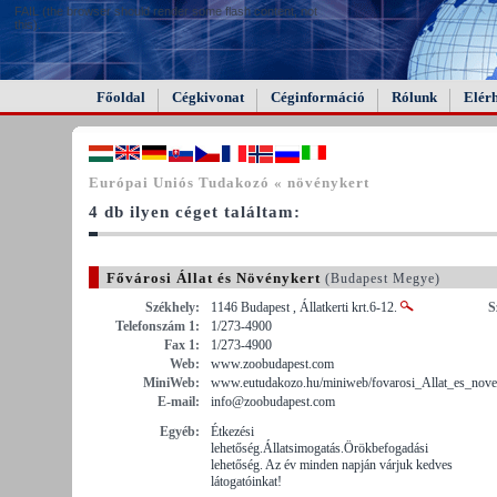
FAIL (the browser should render some flash content, not
this).
Főoldal
Cégkivonat
Céginformáció
Rólunk
Elér
Európai Uniós Tudakozó « növénykert
4 db ilyen céget találtam:
Fővárosi Állat és Növénykert
(Budapest Megye)
Székhely:
1146 Budapest , Állatkerti krt.6-12.
S
Telefonszám 1:
1/273-4900
Fax 1:
1/273-4900
Web:
www.zoobudapest.com
MiniWeb:
www.eutudakozo.hu/miniweb/fovarosi_Allat_es_nove
E-mail:
info@zoobudapest.com
Egyéb:
Étkezési
lehetőség.Állatsimogatás.Örökbefogadási
lehetőség. Az év minden napján várjuk kedves
látogatóinkat!