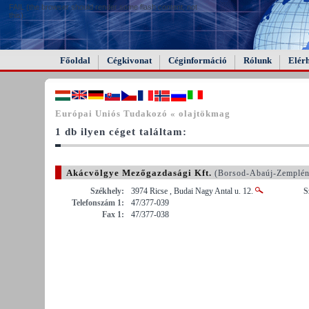
FAIL (the browser should render some flash content, not
this).
Főoldal
Cégkivonat
Céginformáció
Rólunk
Elér
Európai Uniós Tudakozó « olajtökmag
1 db ilyen céget találtam:
Akácvölgye Mezőgazdasági Kft.
(Borsod-Abaúj-Zemplé
Székhely:
3974 Ricse , Budai Nagy Antal u. 12.
S
Telefonszám 1:
47/377-039
Fax 1:
47/377-038