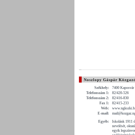
Noszlopy Gáspár Közgaz
Székhely:
7400 Kaposvár ,
Telefonszám 1:
82/420-526
Telefonszám 2:
82/416-830
Fax 1:
82/415-233
Web:
www.ngkszki.h
E-mail:
mail@kozgaz.ng
Egyéb:
Iskolánk 1911 ó
nevelését, oktat
egyik legszínvo
szakközépiskola