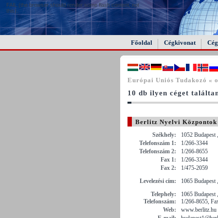
FAIL (the browser should render some flash content, not
this).
Főoldal
Cégkivonat
Cég
Európai Uniós Tudakozó « o
10 db ilyen céget találta
Berlitz Nyelvi Központok
Székhely:
1052 Budapest ,
Telefonszám 1:
1/266-3344
Telefonszám 2:
1/266-8655
Fax 1:
1/266-3344
Fax 2:
1/475-2059
Levelezési cím:
1065 Budapest ,
Telephely:
1065 Budapest ,
Telefonszám:
1/266-8655, Fa
Web:
www.berlitz.hu
E-mail:
budapest1@berl