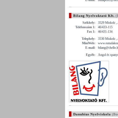
Bilang Nyelvoktató Kft.
(
Székhely:
3529 Miskolc , 
Telefonszám 1:
46/433-115
Fax 1:
46/431-134
Telephely:
3530 Miskolc , 
MiniWeb:
www.eutudakozo
E-mail:
bilang@chello.
Egyéb:
Angol és spanyo
Danubius Nyelviskola
(Bud