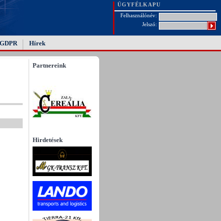
ÜGYFÉLKAPU
Felhasználónév:
Jelszó:
GDPR
Hírek
Partnereink
Hirdetések