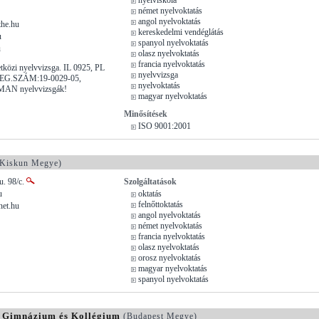
német nyelvoktatás
angol nyelvoktatás
he.hu
kereskedelmi vendéglátás
u
spanyol nyelvoktatás
u
olasz nyelvoktatás
francia nyelvoktatás
tközi nyelvvizsga. IL 0925, PL
nyelvvizsga
REG.SZÁM:19-0029-05,
nyelvoktatás
AN nyelvvizsgák!
magyar nyelvoktatás
Minősítések
ISO 9001:2001
Kiskun Megye)
u. 98/c.
Szolgáltatások
u
oktatás
felnőttoktatás
net.hu
angol nyelvoktatás
német nyelvoktatás
francia nyelvoktatás
olasz nyelvoktatás
orosz nyelvoktatás
magyar nyelvoktatás
spanyol nyelvoktatás
 Gimnázium és Kollégium
(Budapest Megye)