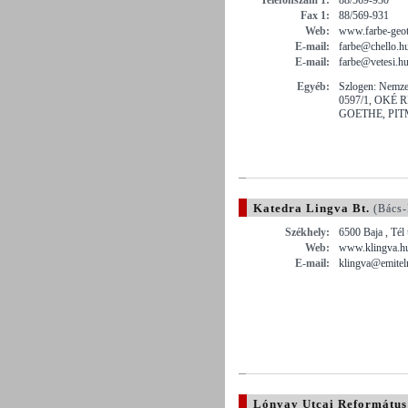
Fax 1:
88/569-931
Web:
www.farbe-geot
E-mail:
farbe@chello.h
E-mail:
farbe@vetesi.h
Egyéb:
Szlogen: Nemze
0597/1, OKÉ 
GOETHE, PITM
Katedra Lingva Bt.
(Bács-
Székhely:
6500 Baja , Tél 
Web:
www.klingva.h
E-mail:
klingva@emitel
Lónyay Utcai Református