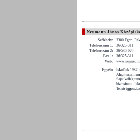
Neumann János Középisko
Székhely:
3300 Eger , Rák
Telefonszám 1:
36/325-311
Telefonszám 2:
36/536-070
Fax 1:
36/325-311
Web:
www.nejanet.h
Egyéb:
Iskolánk 1987-
Alapítványi fenn
Saját kollégium
biztosítunk. Is
Tehetséggondoz