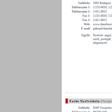
Székhely:
1065 Budapest ,
Telefonszám 1:
1/235-0010, 1/
Telefonszám 2:
1/411-0025
Fax 1:
1/235-0010, 1/
Fax 2:
1/411-0025
Web:
www.danubiusny
E-mail:
palmai@danubiu
Egyéb:
Nyelvek: angol, 
szerb, portugál
idegennyelv.
Farbe Nyelviskola
(Veszpr
Székhely:
8200 Veszprém 
Telefonszám 1:
88/569-930