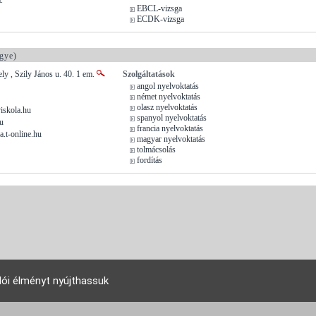
EBCL-vizsga
ECDK-vizsga
gye)
y , Szily János u. 40. 1 em.
Szolgáltatások
angol nyelvoktatás
német nyelvoktatás
olasz nyelvoktatás
iskola.hu
spanyol nyelvoktatás
u
francia nyelvoktatás
a.t-online.hu
magyar nyelvoktatás
tolmácsolás
fordítás
lói élményt nyújthassuk