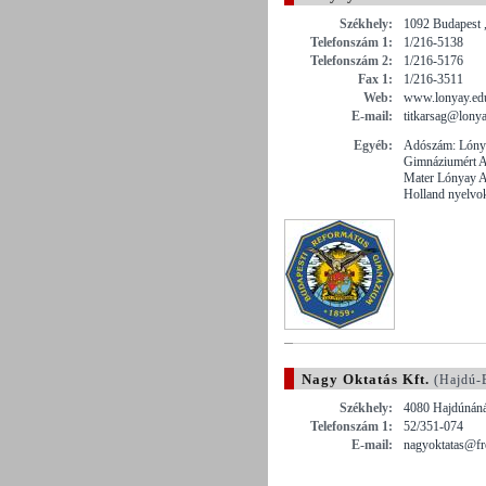
Székhely:
1092 Budapest ,
Telefonszám 1:
1/216-5138
Telefonszám 2:
1/216-5176
Fax 1:
1/216-3511
Web:
www.lonyay.ed
E-mail:
titkarsag@lony
Egyéb:
Adószám: Lónya
Gimnáziumért A
Mater Lónyay A
Holland nyelvok
Nagy Oktatás Kft.
(Hajdú-
Székhely:
4080 Hajdúnánás
Telefonszám 1:
52/351-074
E-mail:
nagyoktatas@fr