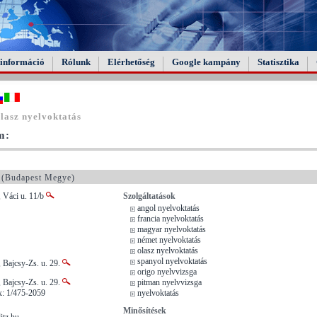
információ
Rólunk
Elérhetőség
Google kampány
Statisztika
lasz nyelvoktatás
m:
(Budapest Megye)
 Váci u. 11/b
Szolgáltatások
angol nyelvoktatás
francia nyelvoktatás
magyar nyelvoktatás
német nyelvoktatás
olasz nyelvoktatás
spanyol nyelvoktatás
 Bajcsy-Zs. u. 29.
origo nyelvvizsga
 Bajcsy-Zs. u. 29.
pitman nyelvvizsga
x: 1/475-2059
nyelvoktatás
Minősítések
itz.hu