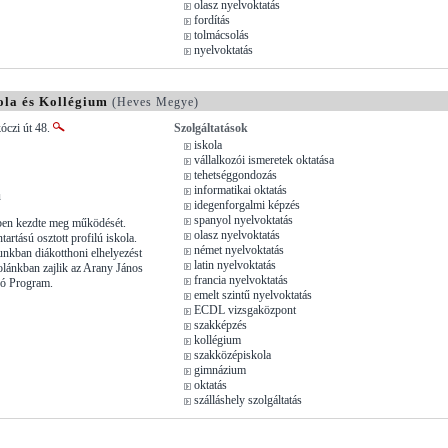
olasz nyelvoktatás
fordítás
tolmácsolás
nyelvoktatás
la és Kollégium
(Heves Megye)
óczi út 48.
Szolgáltatások
iskola
vállalkozói ismeretek oktatása
tehetséggondozás
informatikai oktatás
u
idegenforgalmi képzés
spanyol nyelvoktatás
ben kezdte meg működését.
olasz nyelvoktatás
tartású osztott profilú iskola.
német nyelvoktatás
unkban diákotthoni elhelyezést
latin nyelvoktatás
kolánkban zajlik az Arany János
francia nyelvoktatás
ó Program.
emelt szintű nyelvoktatás
ECDL vizsgaközpont
szakképzés
kollégium
szakközépiskola
gimnázium
oktatás
szálláshely szolgáltatás