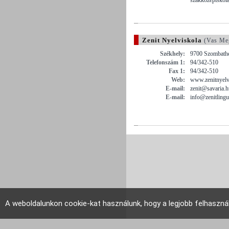
Zenit Nyelviskola
(Vas Me
Székhely:
9700 Szombathel
Telefonszám 1:
94/342-510
Fax 1:
94/342-510
Web:
www.zenitnyelv
E-mail:
zenit@savaria.h
E-mail:
info@zenitlingu
A weboldalunkon cookie-kat használunk, hogy a legjobb felhaszná