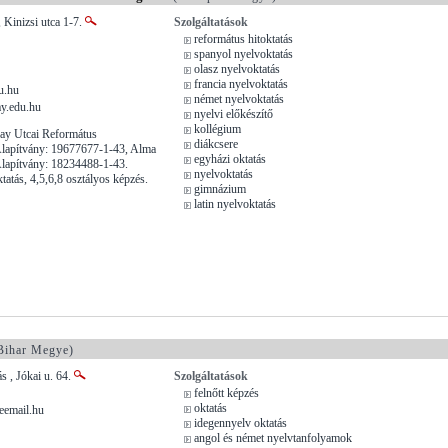
 Kinizsi utca 1-7.
Szolgáltatások
református hitoktatás
spanyol nyelvoktatás
olasz nyelvoktatás
francia nyelvoktatás
u.hu
német nyelvoktatás
ay.edu.hu
nyelvi előkészítő
kollégium
y Utcai Református
diákcsere
lapítvány: 19677677-1-43, Alma
egyházi oktatás
lapítvány: 18234488-1-43.
nyelvoktatás
tatás, 4,5,6,8 osztályos képzés.
gimnázium
latin nyelvoktatás
Bihar Megye)
 , Jókai u. 64.
Szolgáltatások
felnőtt képzés
oktatás
eemail.hu
idegennyelv oktatás
angol és német nyelvtanfolyamok