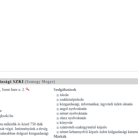
dasági SZKI
(Somogy Megye)
 Szent Imre u. 2.
Szolgáltatások
iskola
szakközépiskola
közgazdasági, informatikai, ügyviteli üzleti oktatás
angol nyelvoktatás
u
német nyelvoktatás
kszki.hu
olasz nyelvoktatás
könyvtár
ta működik és közel 750 diák
számviteli-szakügyintéző képzés
ását végzi. Intézményünk a térség
német kéttannyelvű képzés üzleti külgazdasági kimene
nalasabban dolgozó közgazdasági
Márkák
.