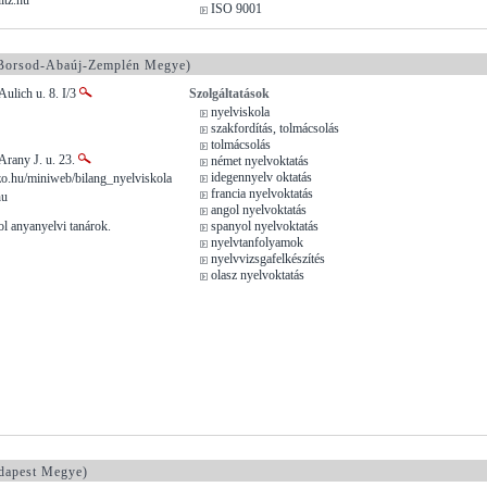
ISO 9001
Borsod-Abaúj-Zemplén Megye)
Aulich u. 8. I/3
Szolgáltatások
nyelviskola
szakfordítás, tolmácsolás
tolmácsolás
Arany J. u. 23.
német nyelvoktatás
idegennyelv oktatás
.hu/miniweb/bilang_nyelviskola
francia nyelvoktatás
hu
angol nyelvoktatás
l anyanyelvi tanárok.
spanyol nyelvoktatás
nyelvtanfolyamok
nyelvvizsgafelkészítés
olasz nyelvoktatás
apest Megye)