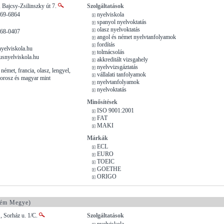
 Bajcsy-Zsilinszky út 7.
Szolgáltatások
269-6864
nyelviskola
spanyol nyelvoktatás
olasz nyelvoktatás
268-0407
angol és német nyelvtanfolyamok
fordítás
elviskola.hu
tolmácsolás
snyelviskola.hu
akkreditált vizsgahely
nyelvvizsgáztatás
német, francia, olasz, lengyel,
vállalati tanfolyamok
, orosz és magyar mint
nyelvtanfolyamok
nyelvoktatás
Minősítések
ISO 9001:2001
FAT
MAKI
Márkák
ECL
EURO
TOEIC
GOETHE
ORIGO
ém Megye)
, Sorház u. 1/C.
Szolgáltatások
nyelviskola