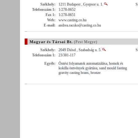
Székhely:
1211 Budapest , Gyepsor u. 1.
S
Telefonszám 1:
1/278-0652
Fax 1:
1/278-0651
Web:
www.casting.co.hu
E-mail:
andrea.racsko@casting.co.hu
Magyar és Társai Bt.
(Pest Megye)
Székhely:
2049 Diósd , Szabadság u. 5.
S
Telefonszám 1:
23/381-117
Egyéb:
Öntési folyamatok automatizálása, homok és
kokilla öntvények gyártása, sand mould fasting
gravity casting brans, bronze.