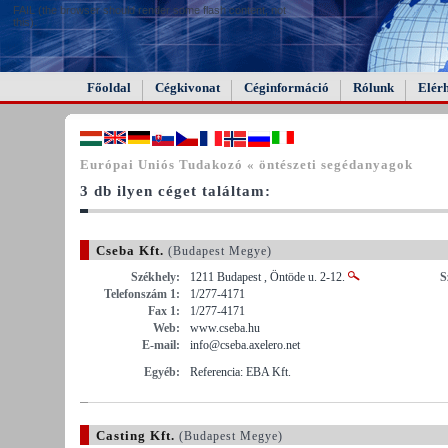
FAIL (the browser should render some flash content, not
this).
Főoldal
Cégkivonat
Céginformáció
Rólunk
Elér
Európai Uniós Tudakozó « öntészeti segédanyagok
3 db ilyen céget találtam:
Cseba Kft.
(Budapest Megye)
Székhely:
1211 Budapest , Öntöde u. 2-12.
S
Telefonszám 1:
1/277-4171
Fax 1:
1/277-4171
Web:
www.cseba.hu
E-mail:
info@cseba.axelero.net
Egyéb:
Referencia: EBA Kft.
Casting Kft.
(Budapest Megye)