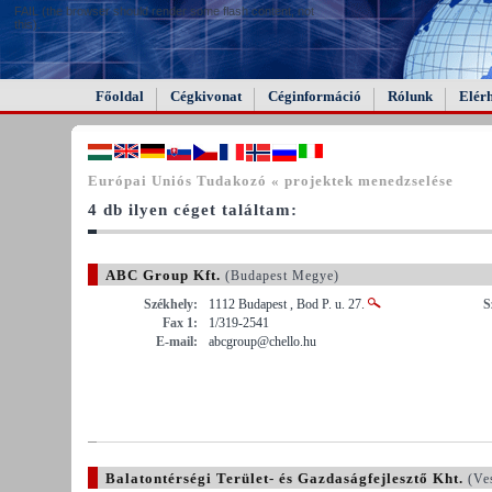
FAIL (the browser should render some flash content, not
this).
Főoldal
Cégkivonat
Céginformáció
Rólunk
Elér
Európai Uniós Tudakozó « projektek menedzselése
4 db ilyen céget találtam:
ABC Group Kft.
(Budapest Megye)
Székhely:
1112 Budapest , Bod P. u. 27.
S
Fax 1:
1/319-2541
E-mail:
abcgroup@chello.hu
Balatontérségi Terület- és Gazdaságfejlesztő Kht.
(Ve