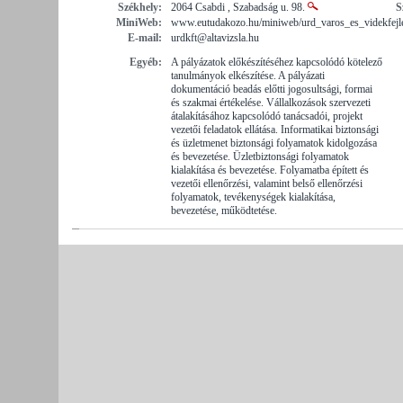
Székhely:
2064 Csabdi , Szabadság u. 98.
S
MiniWeb:
www.eutudakozo.hu/miniweb/urd_varos_es_videkfejle
E-mail:
urdkft@altavizsla.hu
Egyéb:
A pályázatok előkészítéséhez kapcsolódó kötelező
tanulmányok elkészítése. A pályázati
dokumentáció beadás előtti jogosultsági, formai
és szakmai értékelése. Vállalkozások szervezeti
átalakításához kapcsolódó tanácsadói, projekt
vezetői feladatok ellátása. Informatikai biztonsági
és üzletmenet biztonsági folyamatok kidolgozása
és bevezetése. Üzletbiztonsági folyamatok
kialakítása és bevezetése. Folyamatba épített és
vezetői ellenőrzési, valamint belső ellenőrzési
folyamatok, tevékenységek kialakítása,
bevezetése, működtetése.