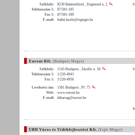
Székhely:
8230 Balatonfüred , Zsigmond u. 2.
S
Telefonszám 1:
87/581-185
Fax 1:
87/581-189
E-mail:
balint.laszlo@regingrt.hu
Eurout Kft.
(Budapest Megye)
Székhely:
1143 Budapest , Zászlós u. 18.
S
Telefonszám 1:
1/220-4943
Fax 1:
1/220-4956
Levelezési cím:
1581 Budapest , Pf: 75.
Web:
www.eurout.hu
E-mail:
titkarsag@eurout.hu
M
URD Város és Vidékfejlesztési Kft.
(Fejér Megye)