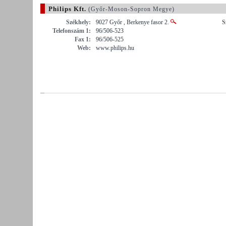
Philips Kft.
(Győr-Moson-Sopron Megye)
Székhely:
9027 Győr , Berkenye fasor 2.
S
Telefonszám 1:
96/506-523
Fax 1:
96/506-525
Web:
www.philips.hu