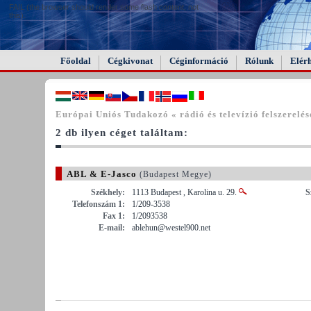
FAIL (the browser should render some flash content, not
this).
Főoldal
Cégkivonat
Céginformáció
Rólunk
Elér
Európai Uniós Tudakozó « rádió és televízió felszerelés
2 db ilyen céget találtam:
ABL & E-Jasco
(Budapest Megye)
Székhely:
1113 Budapest , Karolina u. 29.
S
Telefonszám 1:
1/209-3538
Fax 1:
1/2093538
E-mail:
ablehun@westel900.net