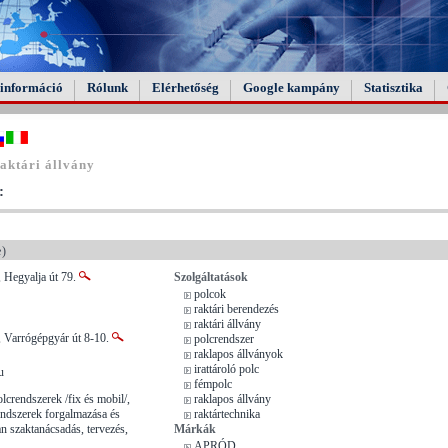
információ
Rólunk
Elérhetőség
Google kampány
Statisztika
aktári állvány
:
e)
 Hegyalja út 79.
Szolgáltatások
polcok
raktári berendezés
raktári állvány
, Varrógépgyár út 8-10.
polcrendszer
raklapos állványok
irattároló polc
u
fémpolc
olcrendszerek /fix és mobil/,
raklapos állvány
rendszerek forgalmazása és
raktártechnika
lan szaktanácsadás, tervezés,
Márkák
APRÓD