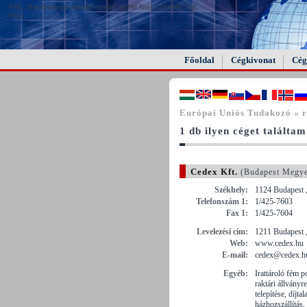
FAIL (the browser should render some flash content, not
this).
Főoldal
Cégkivonat
Cég
Európai Uniós Tudakozó « r
1 db ilyen céget találtam
Cedex Kft.
(Budapest Megy
Székhely:
1124 Budapest ,
Telefonszám 1:
1/425-7603
Fax 1:
1/425-7604
Levelezési cím:
1211 Budapest 
Web:
www.cedex.hu
E-mail:
cedex@cedex.h
Egyéb:
Irattároló fém p
raktári állvány
telepítése, díjta
házhozszállítás.