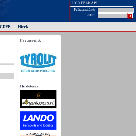
ÜGYFÉLKAPU
Felhasználónév:
Jelszó:
GDPR
Hírek
Partnereink
Hirdetések