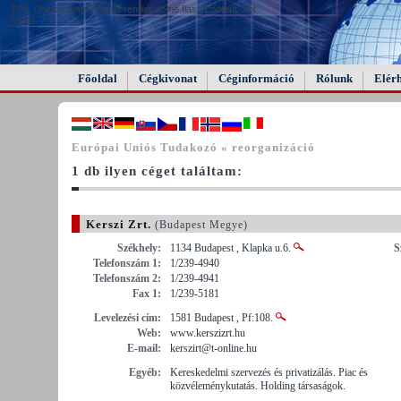
FAIL (the browser should render some flash content, not
this).
Főoldal
Cégkivonat
Céginformáció
Rólunk
Elér
Európai Uniós Tudakozó « reorganizáció
1 db ilyen céget találtam:
Kerszi Zrt.
(Budapest Megye)
Székhely:
1134 Budapest , Klapka u.6.
S
Telefonszám 1:
1/239-4940
Telefonszám 2:
1/239-4941
Fax 1:
1/239-5181
Levelezési cím:
1581 Budapest , Pf:108.
Web:
www.kerszizrt.hu
E-mail:
kerszirt@t-online.hu
Egyéb:
Kereskedelmi szervezés és privatizálás. Piac és
közvéleménykutatás. Holding társaságok.