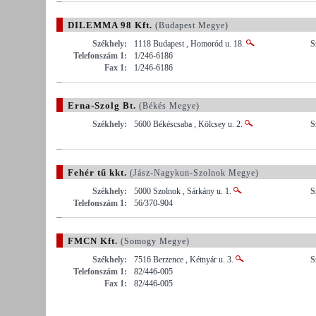
DILEMMA 98 Kft.
(Budapest Megye)
Székhely:
1118 Budapest , Homoród u. 18.
S
Telefonszám 1:
1/246-6186
Fax 1:
1/246-6186
Erna-Szolg Bt.
(Békés Megye)
Székhely:
5600 Békéscsaba , Kölcsey u. 2.
S
Fehér tű kkt.
(Jász-Nagykun-Szolnok Megye)
Székhely:
5000 Szolnok , Sárkány u. 1.
S
Telefonszám 1:
56/370-904
FMCN Kft.
(Somogy Megye)
Székhely:
7516 Berzence , Kétnyár u. 3.
S
Telefonszám 1:
82/446-005
Fax 1:
82/446-005