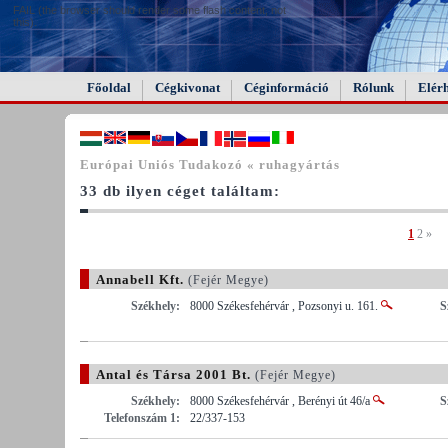
FAIL (the browser should render some flash content, not
this).
Főoldal
Cégkivonat
Céginformáció
Rólunk
Elér
Európai Uniós Tudakozó « ruhagyártás
33 db ilyen céget találtam:
1
2
»
Annabell Kft.
(Fejér Megye)
Székhely:
8000 Székesfehérvár , Pozsonyi u. 161.
S
Antal és Társa 2001 Bt.
(Fejér Megye)
Székhely:
8000 Székesfehérvár , Berényi út 46/a
S
Telefonszám 1:
22/337-153