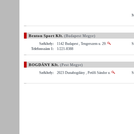
M
Benton Sport Kft.
(Budapest Megye)
Székhely:
1142 Budapest , Tengerszem u. 29.
S
Telefonszám 1:
1/221-8388
BOGDÁNY Kft.
(Pest Megye)
Székhely:
2023 Dunabogdány , Petőfi Sándor u.
S