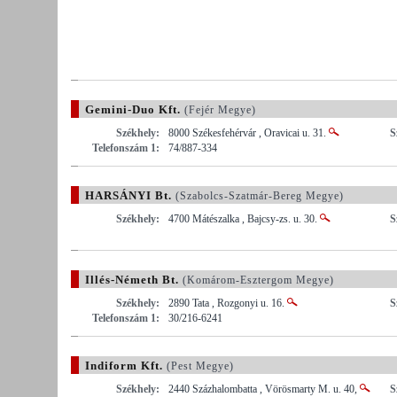
Gemini-Duo Kft.
(Fejér Megye)
Székhely:
8000 Székesfehérvár , Oravicai u. 31.
S
Telefonszám 1:
74/887-334
HARSÁNYI Bt.
(Szabolcs-Szatmár-Bereg Megye)
Székhely:
4700 Mátészalka , Bajcsy-zs. u. 30.
S
Illés-Németh Bt.
(Komárom-Esztergom Megye)
Székhely:
2890 Tata , Rozgonyi u. 16.
S
Telefonszám 1:
30/216-6241
Indiform Kft.
(Pest Megye)
Székhely:
2440 Százhalombatta , Vörösmarty M. u. 40,
S