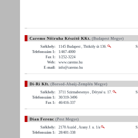
Caremo Nőiruha Készítő KKt.
(Budapest Megye)
Székhely:
1145 Budapest , Thököly út 136.
S
Telefonszám 1:
1/467-4000
Fax 1:
1/252-3224
Web:
www.caremo.hu
E-mail:
info@caremo.hu
Di-Ri Kft.
(Borsod-Abaúj-Zemplén Megye)
Székhely:
3711 Szirmabesenyo , Déryné u. 17.
S
Telefonszám 1:
30/319-3496
Fax 1:
46/416-337
Dian Ferenc
(Pest Megye)
Székhely:
2170 Aszód , Arany J. u. 1/a
S
Telefonszám 1:
28/401-338