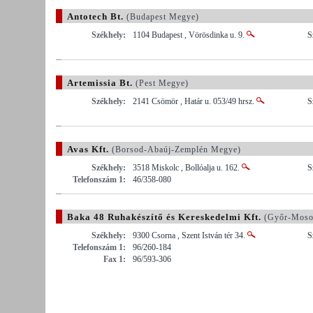
Antotech Bt.
(Budapest Megye)
Székhely:
1104 Budapest , Vörösdinka u. 9.
S
Artemissia Bt.
(Pest Megye)
Székhely:
2141 Csömör , Határ u. 053/49 hrsz.
S
Avas Kft.
(Borsod-Abaúj-Zemplén Megye)
Székhely:
3518 Miskolc , Bollóalja u. 162.
S
Telefonszám 1:
46/358-080
Baka 48 Ruhakészítő és Kereskedelmi Kft.
(Győr-Moso
Székhely:
9300 Csorna , Szent István tér 34.
S
Telefonszám 1:
96/260-184
Fax 1:
96/593-306