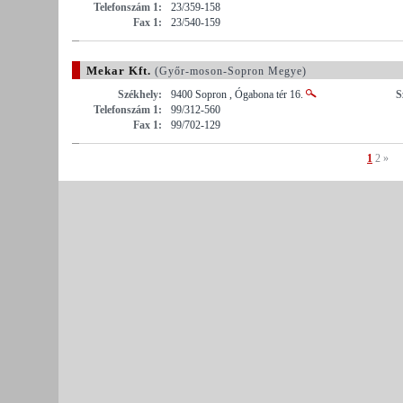
Telefonszám 1:
23/359-158
Fax 1:
23/540-159
Mekar Kft.
(Győr-moson-Sopron Megye)
Székhely:
9400 Sopron , Ógabona tér 16.
S
Telefonszám 1:
99/312-560
Fax 1:
99/702-129
1
2
»