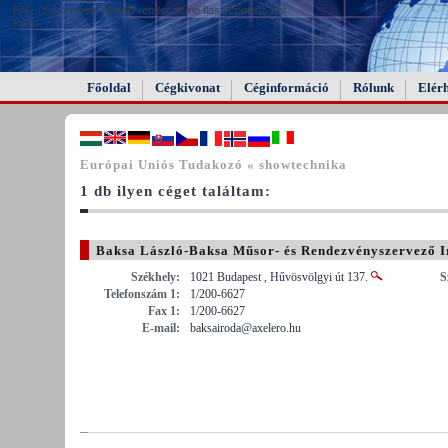
FAIL (the browser should render some flash content, not
this).
Főoldal
Cégkivonat
Céginformáció
Rólunk
Elér
Európai Uniós Tudakozó « showtechnika
1 db ilyen céget találtam:
Baksa László-Baksa Műsor- és Rendezvényszervező 
Székhely:
1021 Budapest , Hűvösvölgyi út 137.
S
Telefonszám 1:
1/200-6627
Fax 1:
1/200-6627
E-mail:
baksairoda@axelero.hu