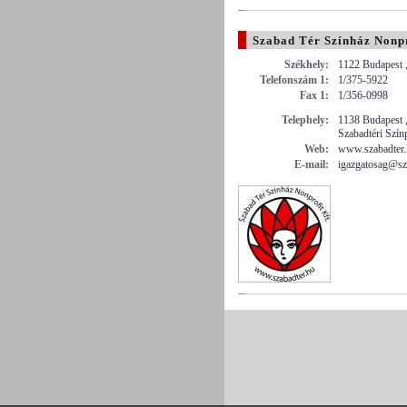
Szabad Tér Színház Nonpr
Székhely:
1122 Budapest 
Telefonszám 1:
1/375-5922
Fax 1:
1/356-0998
Telephely:
1138 Budapest ,
Szabadtéri Szí
Web:
www.szabadter
E-mail:
igazgatosag@sz