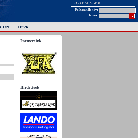
ÜGYFÉLKAPU
Felhasználónév:
Jelszó:
GDPR
Hírek
Partnereink
Hirdetések