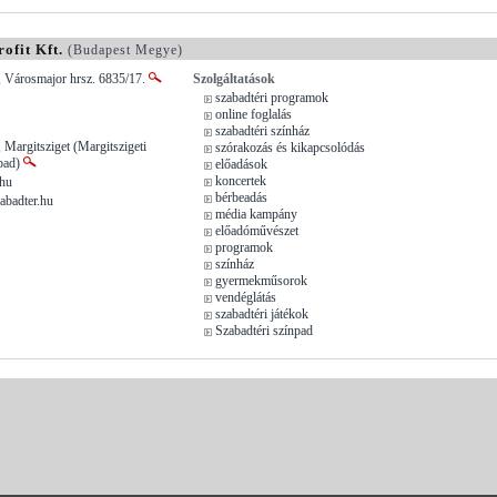
ofit Kft.
(Budapest Megye)
, Városmajor hrsz. 6835/17.
Szolgáltatások
szabadtéri programok
online foglalás
szabadtéri színház
 Margitsziget (Margitszigeti
szórakozás és kikapcsolódás
npad)
előadások
koncertek
.hu
bérbeadás
abadter.hu
média kampány
előadóművészet
programok
színház
gyermekműsorok
vendéglátás
szabadtéri játékok
Szabadtéri színpad