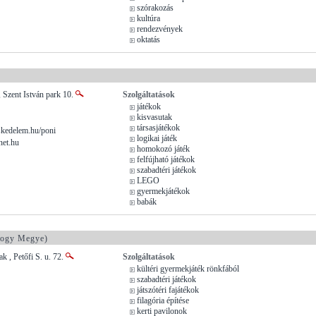
szórakozás
kultúra
rendezvények
oktatás
 Szent István park 10.
Szolgáltatások
játékok
kisvasutak
társasjátékok
kedelem.hu/poni
logikai játék
net.hu
homokozó játék
felfújható játékok
szabadtéri játékok
LEGO
gyermekjátékok
babák
ogy Megye)
k , Petőfi S. u. 72.
Szolgáltatások
kültéri gyermekjáték rönkfából
szabadtéri játékok
játszótéri fajátékok
filagória építése
kerti pavilonok