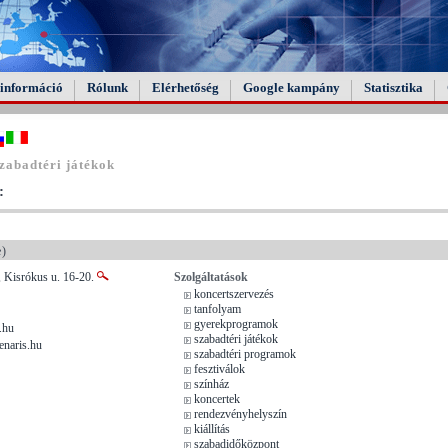
információ
Rólunk
Elérhetőség
Google kampány
Statisztika
zabadtéri játékok
:
e)
, Kisrókus u. 16-20.
Szolgáltatások
koncertszervezés
tanfolyam
gyerekprogramok
.hu
szabadtéri játékok
enaris.hu
szabadtéri programok
fesztiválok
színház
koncertek
rendezvényhelyszín
kiállítás
szabadidőközpont