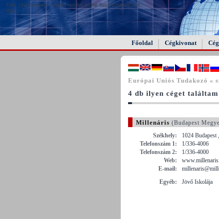
FAIL (the browser should render some flash content, not
this).
Főoldal
Cégkivonat
Cég
Európai Uniós Tudakozó « s
4 db ilyen céget találtam
Millenáris
(Budapest Megy
Székhely:
1024 Budapest 
Telefonszám 1:
1/336-4006
Telefonszám 2:
1/336-4000
Web:
www.millenaris
E-mail:
millenaris@mill
Egyéb:
Jövő Iskolája