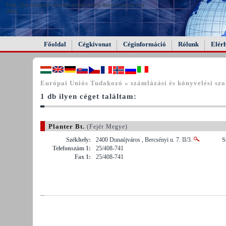
FAIL (the browser should render some flash content, not
this).
Főoldal
Cégkivonat
Céginformáció
Rólunk
Elér
Európai Uniós Tudakozó « számlázási és könyvelési szo
1 db ilyen céget találtam:
Planter Bt.
(Fejér Megye)
Székhely:
2400 Dunaújváros , Bercsényi u. 7. II/3.
S
Telefonszám 1:
25/408-741
Fax 1:
25/408-741