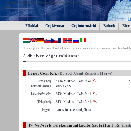
FAIL (the browser should render some flash content, not
this).
Főoldal
Cégkivonat
Céginformáció
Rólunk
Elér
Európai Uniós Tudakozó « szélessávú internet és kábelt
3 db ilyen céget találtam:
Fonet Com Kft.
(Borsod-Abaúj-Zemplén Megye)
Székhely:
3534 Miskolc , Iván út 41.
S
Telefonszám 1:
46/530-522
Levelezési cím:
3534 Miskolc , Iván út 41.
Telephely:
3534 Miskolc , Iván út 41.
Egyéb:
Lanos Internet szolgáltatás.
Tv NetWork Telekommunikációs Szolgáltató Rt.
(Buda