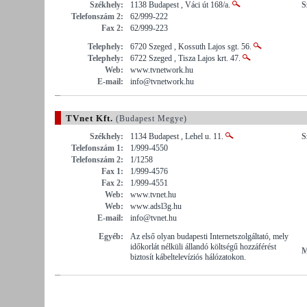
Székhely:
1138 Budapest , Váci út 168/a.
S
Telefonszám 2:
62/999-222
Fax 2:
62/999-223
Telephely:
6720 Szeged , Kossuth Lajos sgt. 56.
Telephely:
6722 Szeged , Tisza Lajos krt. 47.
Web:
www.tvnetwork.hu
E-mail:
info@tvnetwork.hu
TVnet Kft.
(Budapest Megye)
Székhely:
1134 Budapest , Lehel u. 11.
S
Telefonszám 1:
1/999-4550
Telefonszám 2:
1/1258
Fax 1:
1/999-4576
Fax 2:
1/999-4551
Web:
www.tvnet.hu
Web:
www.adsl3g.hu
E-mail:
info@tvnet.hu
Egyéb:
Az első olyan budapesti Internetszolgáltató, mely
időkorlát nélküli állandó költségű hozzáférést
M
biztosít kábeltelevíziós hálózatokon.