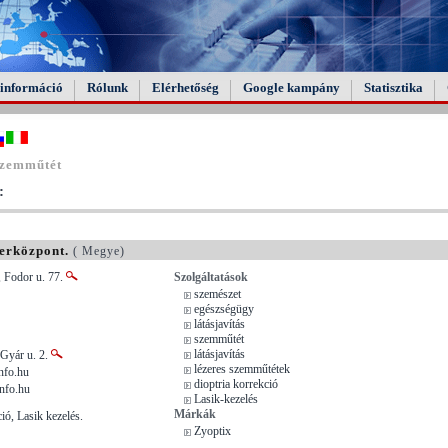
információ
Rólunk
Elérhetőség
Google kampány
Statisztika
szemműtét
:
erközpont.
( Megye)
, Fodor u. 77.
Szolgáltatások
szemészet
egészségügy
látásjavítás
szemműtét
látásjavítás
 Gyár u. 2.
lézeres szemműtétek
fo.hu
dioptria korrekció
nfo.hu
Lasik-kezelés
Márkák
ió, Lasik kezelés.
Zyoptix