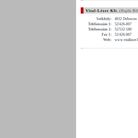
Vital-Lézer Kft.
(Hajdú-Bi
Székhely:
4032 Debrecen ,
Telefonszám 1:
52/426-007
Telefonszám 2:
52/532-180
Fax 1:
52/426-007
Web:
www.vitallaser.