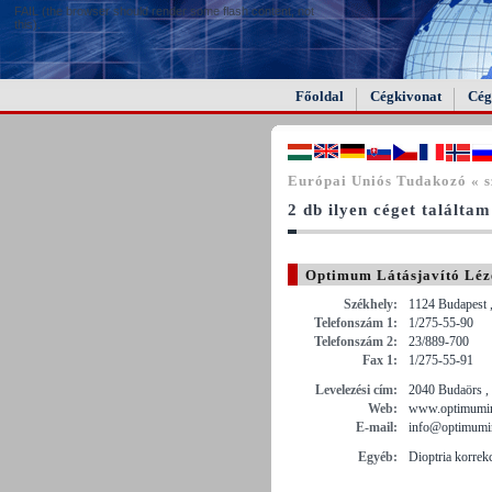
FAIL (the browser should render some flash content, not
this).
Főoldal
Cégkivonat
Cég
Európai Uniós Tudakozó « 
2 db ilyen céget találtam
Optimum Látásjavító Léz
Székhely:
1124 Budapest 
Telefonszám 1:
1/275-55-90
Telefonszám 2:
23/889-700
Fax 1:
1/275-55-91
Levelezési cím:
2040 Budaörs ,
Web:
www.optimumin
E-mail:
info@optimumi
Egyéb:
Dioptria korrekc