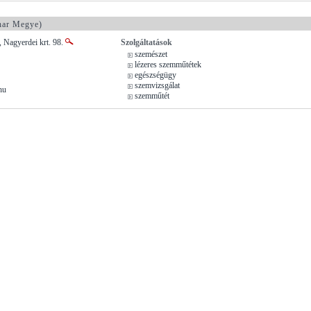
har Megye)
 Nagyerdei krt. 98.
Szolgáltatások
szemészet
lézeres szemműtétek
egészségügy
szemvizsgálat
hu
szemműtét