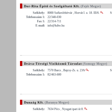
Dor-Rita Építő és Szolgáltató Kft.
(Fejér Megye)
Székhely:
8000 Székesfehérvár , Horvát I. u. 18. III/6.
S
Telefonszám 1:
22/348-030
Fax 1:
22/314-711
E-mail:
info@kdtw.hu
Dráva-Térségi Viziközmű Társulat
(Somogy Megye)
Székhely:
7570 Barcs , Bajcsy-Zs. u. 23/b
S
Telefonszám 1:
82/463-600
Dunaág Kft.
(Baranya Megye)
Székhely:
7634 Pécs , Nyugati ipari út 8.
S