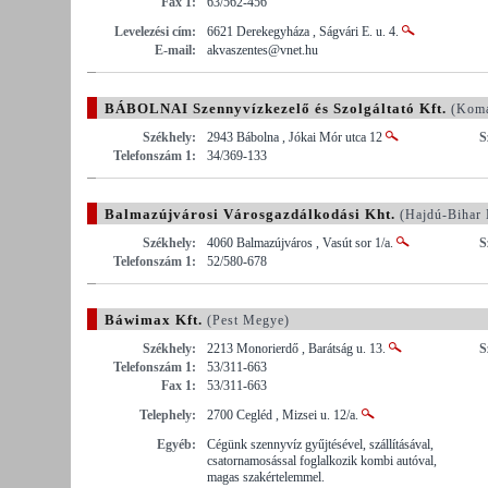
Fax 1:
63/562-456
Levelezési cím:
6621 Derekegyháza , Ságvári E. u. 4.
E-mail:
akvaszentes@vnet.hu
BÁBOLNAI Szennyvízkezelő és Szolgáltató Kft.
(Komá
Székhely:
2943 Bábolna , Jókai Mór utca 12
S
Telefonszám 1:
34/369-133
Balmazújvárosi Városgazdálkodási Kht.
(Hajdú-Bihar
Székhely:
4060 Balmazújváros , Vasút sor 1/a.
S
Telefonszám 1:
52/580-678
Báwimax Kft.
(Pest Megye)
Székhely:
2213 Monorierdő , Barátság u. 13.
S
Telefonszám 1:
53/311-663
Fax 1:
53/311-663
Telephely:
2700 Cegléd , Mizsei u. 12/a.
Egyéb:
Cégünk szennyvíz gyűjtésével, szállításával,
csatornamosással foglalkozik kombi autóval,
magas szakértelemmel.