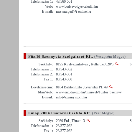
Telefonszám 1:
48/560-551
Web:
www.bodvavolgye.celodin.hu
E-mail:
mesterarpad@t-online.hu
Fűzfői Szennyvíz Szolgáltató Kft.
(Veszprém Megye)
Székhely:
8195 Királyszentistván , Külterület 020/5.
S
Telefonszám 1:
88/543-362
Telefonszám 2:
88/543-361
Fax 1:
88/543-360
Levelezési cím:
8184 Balatonfűzfő , Gyártelep Pf. 49.
MiniWeb:
www.eutudakozo.hu/miniweb/Fuzfoi_Szennyv
E-mail:
info@szennyvizkft.hu
Fülöp 2004 Csatornatisztító Kft.
(Pest Megye)
Székhely:
2030 Érd , Tátra u. 3.
S
Telefonszám 1:
23/377-062
Fax 1:
23/377-062