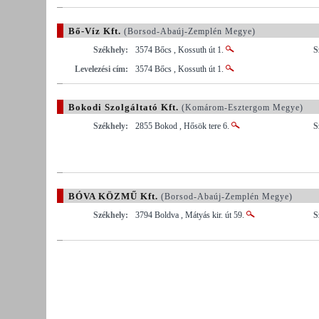
Bő-Víz Kft.
(Borsod-Abaúj-Zemplén Megye)
Székhely:
3574 Bőcs , Kossuth út 1.
S
Levelezési cím:
3574 Bőcs , Kossuth út 1.
Bokodi Szolgáltató Kft.
(Komárom-Esztergom Megye)
Székhely:
2855 Bokod , Hősök tere 6.
S
BÓVA KÖZMŰ Kft.
(Borsod-Abaúj-Zemplén Megye)
Székhely:
3794 Boldva , Mátyás kir. út 59.
S