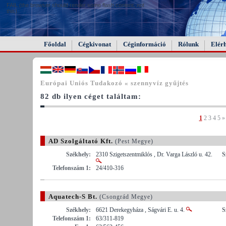
FAIL (the browser should render some flash content, not
this).
Főoldal
Cégkivonat
Céginformáció
Rólunk
Elér
Európai Uniós Tudakozó « szennyvíz gyűjtés
82 db ilyen céget találtam:
1
2
3
4
5
»
AD Szolgáltató Kft.
(Pest Megye)
Székhely:
2310 Szigetszentmiklós , Dr. Varga László u. 42.
S
Telefonszám 1:
24/410-316
Aquatech-S Bt.
(Csongrád Megye)
Székhely:
6621 Derekegyháza , Ságvári E. u. 4.
S
Telefonszám 1:
63/311-819