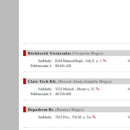
Börkösréti Víztársulat
(Veszprém Megye)
Székhely:
8164 Balatonfőkajár , Ady E. u. 1.
S
Telefonszám 1:
88/441-438
Clair-Tech Kft.
(Borsod-Abaúj-Zemplén Megye)
Székhely:
3533 Miskolc , Mester u. 31.
S
Telefonszám 1:
46/318-666
Dopaderm Bt.
(Baranya Megye)
Székhely:
7633 Pécs , Ybl M. u. 5/a.
S