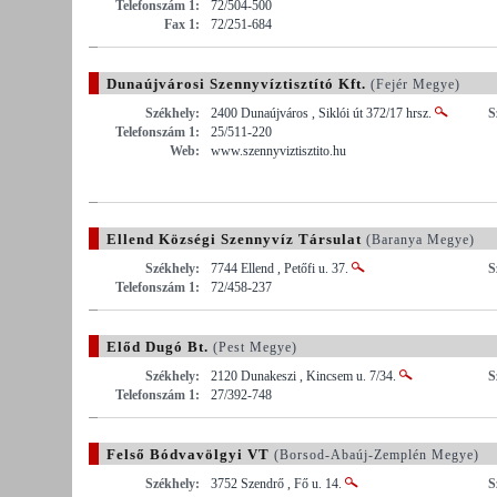
Telefonszám 1:
72/504-500
Fax 1:
72/251-684
Dunaújvárosi Szennyvíztisztító Kft.
(Fejér Megye)
Székhely:
2400 Dunaújváros , Siklói út 372/17 hrsz.
S
Telefonszám 1:
25/511-220
Web:
www.szennyviztisztito.hu
Ellend Községi Szennyvíz Társulat
(Baranya Megye)
Székhely:
7744 Ellend , Petőfi u. 37.
S
Telefonszám 1:
72/458-237
Előd Dugó Bt.
(Pest Megye)
Székhely:
2120 Dunakeszi , Kincsem u. 7/34.
S
Telefonszám 1:
27/392-748
Felső Bódvavölgyi VT
(Borsod-Abaúj-Zemplén Megye)
Székhely:
3752 Szendrő , Fő u. 14.
S