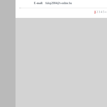
E-mail:
fulop2004@t-online.hu
1
2
3
4
5
»