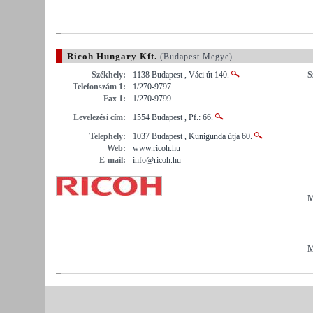
Ricoh Hungary Kft.
(Budapest Megye)
Székhely:
1138 Budapest , Váci út 140.
S
Telefonszám 1:
1/270-9797
Fax 1:
1/270-9799
Levelezési cím:
1554 Budapest , Pf.: 66.
Telephely:
1037 Budapest , Kunigunda útja 60.
Web:
www.ricoh.hu
E-mail:
info@ricoh.hu
M
M