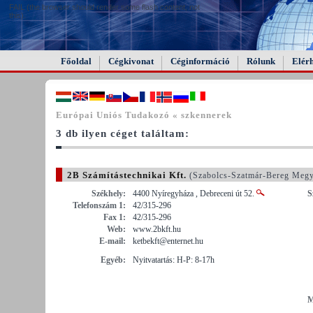
FAIL (the browser should render some flash content, not
this).
Főoldal
Cégkivonat
Céginformáció
Rólunk
Elér
Európai Uniós Tudakozó « szkennerek
3 db ilyen céget találtam:
2B Számítástechnikai Kft.
(Szabolcs-Szatmár-Bereg Meg
Székhely:
4400 Nyíregyháza , Debreceni út 52.
S
Telefonszám 1:
42/315-296
Fax 1:
42/315-296
Web:
www.2bkft.hu
E-mail:
ketbekft@enternet.hu
Egyéb:
Nyitvatartás: H-P: 8-17h
M