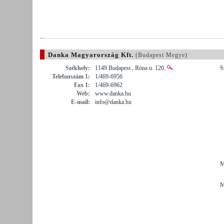
Danka Magyarország Kft.
(Budapest Megye)
Székhely:
1149 Budapest , Róna u. 120.
S
Telefonszám 1:
1/469-6956
Fax 1:
1/469-6962
Web:
www.danka.hu
E-mail:
info@danka.hu
M
M