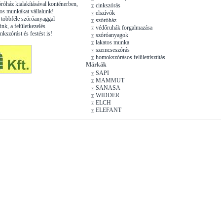
óróház kialakításával konténerben,
cinkszórás
os munkákat vállalunk!
elszívók
többféle szóróanyaggal
szóróház
nk, a felületkezelés
védőruhák forgalmazása
nkszórást és festést is!
szóróanyagok
lakatos munka
szemcseszórás
homokszórásos felülettisztítás
Márkák
SAPI
MAMMUT
SANASA
WIDDER
ELCH
ELEFANT