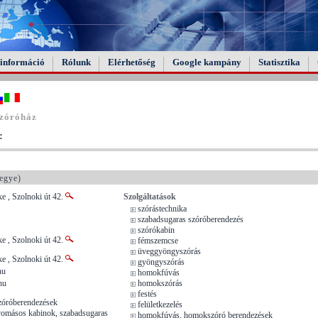
információ
Rólunk
Elérhetőség
Google kampány
Statisztika
szóróház
:
egye)
e , Szolnoki út 42.
Szolgáltatások
szórástechnika
szabadsugaras szóróberendezés
szórókabin
e , Szolnoki út 42.
fémszemcse
üveggyöngyszórás
e , Szolnoki út 42.
gyöngyszórás
hu
homokfúvás
hu
homokszórás
festés
zóróberendezések
felületkezelés
nyomásos kabinok, szabadsugaras
homokfúvás, homokszóró berendezések