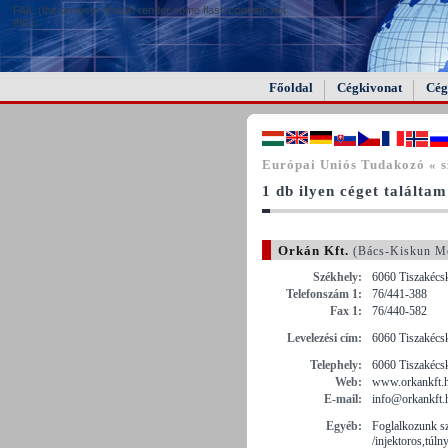
FAIL (the browser should render some flash content, not
this).
Főoldal
Cégkivonat
Cég
Európai Uniós Tudakozó « 
1 db ilyen céget találtam
Orkán Kft.
(Bács-Kiskun M
Székhely:
6060 Tiszakécsk
Telefonszám 1:
76/441-388
Fax 1:
76/440-582
Levelezési cím:
6060 Tiszakécsk
Telephely:
6060 Tiszakécsk
Web:
www.orkankft.
E-mail:
info@orkankft.
Egyéb:
Foglalkozunk s
/injektoros,túl