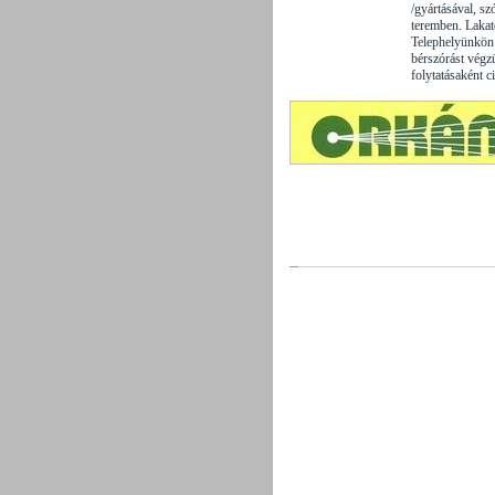
/gyártásával, sz
teremben. Lakat
Telephelyünkön 
bérszórást végzü
folytatásaként ci