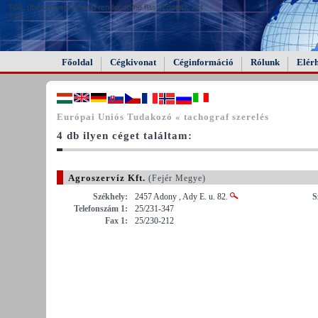
FAIL (the browser should render some flash content, not
this).
Főoldal
Cégkivonat
Céginformáció
Rólunk
Elér
Európai Uniós Tudakozó « tachograf szerelés
4 db ilyen céget találtam:
Agroszervíz Kft.
(Fejér Megye)
Székhely:
2457 Adony , Ady E. u. 82.
S
Telefonszám 1:
25/231-347
Fax 1:
25/230-212