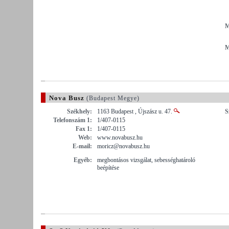
M
M
Nova Busz
(Budapest Megye)
Székhely:
1163 Budapest , Újszász u. 47.
S
Telefonszám 1:
1/407-0115
Fax 1:
1/407-0115
Web:
www.novabusz.hu
E-mail:
moricz@novabusz.hu
Egyéb:
megbontásos vizsgálat, sebességhatároló
beépítése