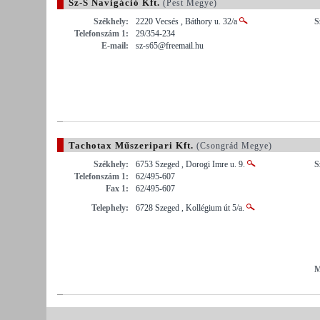
Sz-S Navigáció Kft.
(Pest Megye)
Székhely:
2220 Vecsés , Báthory u. 32/a
S
Telefonszám 1:
29/354-234
E-mail:
sz-s65@freemail.hu
Tachotax Műszeripari Kft.
(Csongrád Megye)
Székhely:
6753 Szeged , Dorogi Imre u. 9.
S
Telefonszám 1:
62/495-607
Fax 1:
62/495-607
Telephely:
6728 Szeged , Kollégium út 5/a.
M