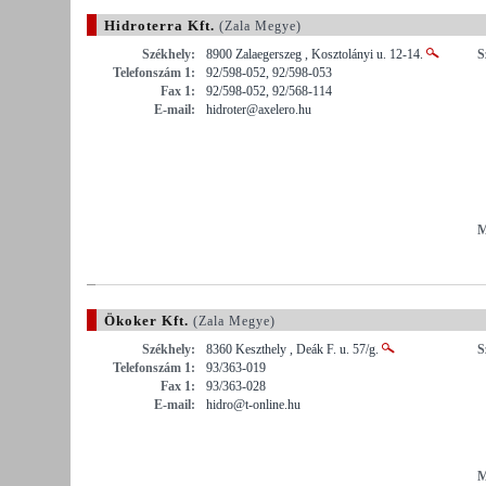
Hidroterra Kft.
(Zala Megye)
Székhely:
8900 Zalaegerszeg , Kosztolányi u. 12-14.
S
Telefonszám 1:
92/598-052, 92/598-053
Fax 1:
92/598-052, 92/568-114
E-mail:
hidroter@axelero.hu
M
Ökoker Kft.
(Zala Megye)
Székhely:
8360 Keszthely , Deák F. u. 57/g.
S
Telefonszám 1:
93/363-019
Fax 1:
93/363-028
E-mail:
hidro@t-online.hu
M