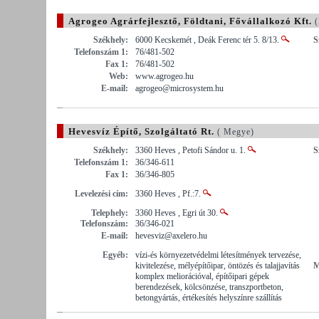
Agrogeo Agrárfejlesztő, Földtani, Fővállalkozó Kft.
(
Székhely:
6000 Kecskemét , Deák Ferenc tér 5. 8/13.
S
Telefonszám 1:
76/481-502
Fax 1:
76/481-502
Web:
www.agrogeo.hu
E-mail:
agrogeo@microsystem.hu
Hevesvíz Építő, Szolgáltató Rt.
( Megye)
Székhely:
3360 Heves , Petofi Sándor u. 1.
S
Telefonszám 1:
36/346-611
Fax 1:
36/346-805
Levelezési cím:
3360 Heves , Pf.:7.
Telephely:
3360 Heves , Egri út 30.
Telefonszám:
36/346-021
E-mail:
hevesviz@axelero.hu
Egyéb:
vízi-és környezetvédelmi létesítmények tervezése,
kivitelezése, mélyépítőipar, öntözés és talajjavítás
M
komplex meliorációval, építőipari gépek
berendezések, kölcsönzése, transzportbeton,
betongyártás, értékesítés helyszínre szállítás