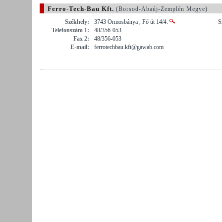
Ferro-Tech-Bau Kft.
(Borsod-Abaúj-Zemplén Megye)
Székhely:
3743 Ormosbánya , Fő út 14/4.
S
Telefonszám 1:
48/356-053
Fax 2:
48/356-053
E-mail:
ferrotechbau.kft@gawab.com