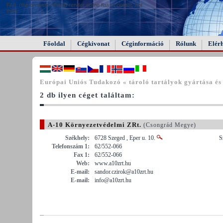
FAIL (the browser should render some flash content, not
this).
Főoldal
Cégkivonat
Céginformáció
Rólunk
Elér
Európai Uniós Tudakozó « tároló tartályok gyártása és 
2 db ilyen céget találtam:
A-10 Környezetvédelmi ZRt.
(Csongrád Megye)
Székhely:
6728 Szeged , Eper u. 10.
S
Telefonszám 1:
62/552-066
Fax 1:
62/552-066
Web:
www.a10zrt.hu
E-mail:
sandor.czirok@a10zrt.hu
E-mail:
info@a10zrt.hu